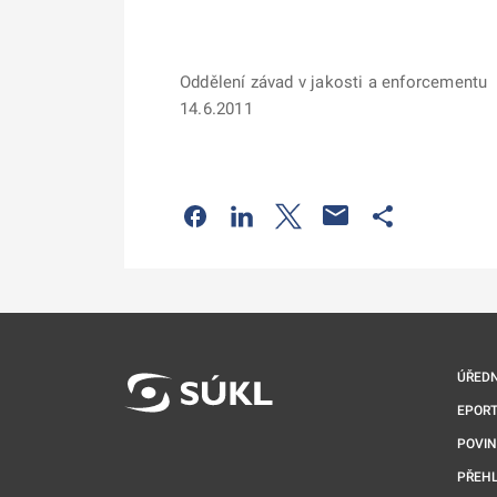
Oddělení závad v jakosti a enforcementu
14.6.2011
Odkaz se otevře na nové kartě
Odkaz se otevře na nové kart
Odkaz se otevře na nov
Odkaz se otev
ÚŘEDN
EPORT
POVI
PŘEHL