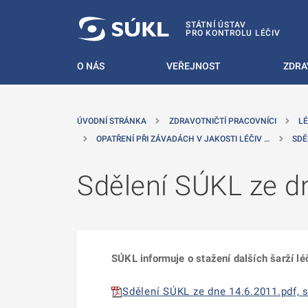
 NA HLAVNÍ OBSAH
STÁTNÍ ÚSTAV
PRO KONTROLU LÉČIV
O NÁS
VEŘEJNOST
ZDRA
ÚVODNÍ STRÁNKA
ZDRAVOTNIČTÍ PRACOVNÍCI
LÉ
OPATŘENÍ PŘI ZÁVADÁCH V JAKOSTI LÉČIV …
SDĚ
Sdělení SÚKL ze d
SÚKL informuje o stažení dalších šarží l
Sdělení SÚKL ze dne 14.6.2011.pdf, s