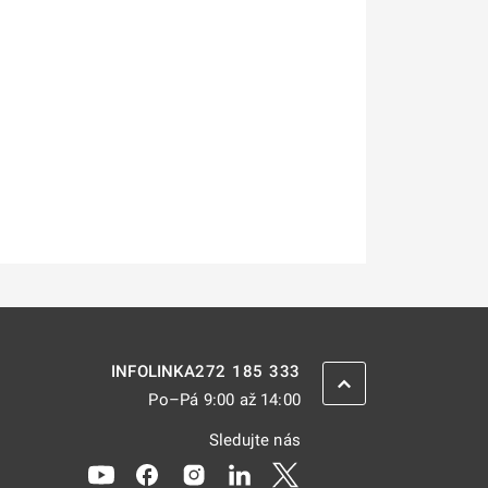
272 185 333
INFOLINKA
ZPĚT NAHORU
Po–Pá 9:00 až 14:00
Sledujte nás
Odkaz se otevře na nové kartě
Odkaz se otevře na nové kartě
Odkaz se otevře na nové kartě
Odkaz se otevře na nové kar
Odkaz se otevře na nov