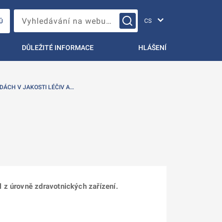
Změna jazyka
Vyhledávání na webu…
Ů
DŮLEŽITÉ INFORMACE
HLÁŠENÍ
DÁCH V JAKOSTI LÉČIV A…
 z úrovně zdravotnických zařízení.