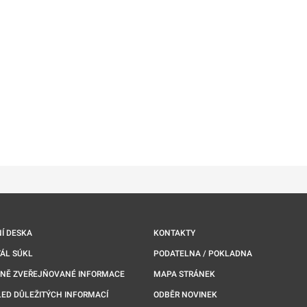
ě
é kartě
ře na nové kartě
Í DESKA
KONTAKTY
ÁL SÚKL
PODATELNA / POKLADNA
NNĚ ZVEŘEJŇOVANÉ INFORMACE
MAPA STRÁNEK
ED DŮLEŽITÝCH INFORMACÍ
ODBĚR NOVINEK