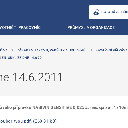
DATABÁZE LÉK
VOTNIČTÍ PRACOVNÍCI
PRŮMYSL A ORGANIZACE
ČIVA
ZÁVADY V JAKOSTI, PADĚLKY A ODCIZENÉ…
OPATŘENÍ PŘI ZÁVA
LENÍ SÚKL ZE DNE 14.6.2011
ne 14.6.2011
éčivého přípravku NASIVIN SENSITIVE 0,025%, nas.spr.sol. 1x10ml
oubor typu pdf, (269,81 kB)