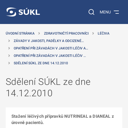
 NA HLAVNÍ OBSAH
Vyhledávání na web
MENU
ÚVODNÍ STRÁNKA
ZDRAVOTNIČTÍ PRACOVNÍCI
LÉČIVA
ZÁVADY V JAKOSTI, PADĚLKY A ODCIZENÉ…
OPATŘENÍ PŘI ZÁVADÁCH V JAKOSTI LÉČIV A…
OPATŘENÍ PŘI ZÁVADÁCH V JAKOSTI LÉČIV …
SDĚLENÍ SÚKL ZE DNE 14.12.2010
Sdělení SÚKL ze dne
14.12.2010
Stažení léčivých přípravků NUTRINEAL a DIANEAL z
úrovně pacientů.