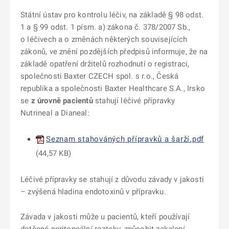
Státní ústav pro kontrolu léčiv, na základě § 98 odst.
1 a § 99 odst. 1 písm. a) zákona č. 378/2007 Sb.,
o léčivech a o změnách některých souvisejících
zákonů, ve znění pozdějších předpisů informuje, že na
základě opatření držitelů rozhodnutí o registraci,
společnosti Baxter CZECH spol. s r.o., Česká
republika a společnosti Baxter Healthcare S.A., Irsko
se
z úrovně pacientů
stahují léčivé přípravky
Nutrineal a Dianeal:
Seznam stahováných přípravků a šarží.pdf
(44,57 KB)
Léčivé přípravky se stahují z důvodu závady v jakosti
– zvýšená hladina endotoxinů v přípravku.
Závada v jakosti může u pacientů, kteří používají