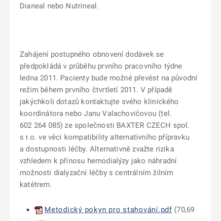
Dianeal nebo Nutrineal.
Zahájení postupného obnovení dodávek se
předpokládá v průběhu prvního pracovního týdne
ledna 2011. Pacienty bude možné převést na původní
režim během prvního čtvrtletí 2011. V případě
jakýchkoli dotazů kontaktujte svého klinického
koordinátora nebo Janu Valachovičovou (tel.
602 264 085) ze společnosti BAXTER CZECH spol.
s r.o. ve věci kompatibility alternativního přípravku
a dostupnosti léčby. Alternativně zvažte rizika
vzhledem k přínosu hemodialýzy jako náhradní
možnosti dialyzační léčby s centrálním žilním
katétrem.
Metodický pokyn pro stahování.pdf
(70,69