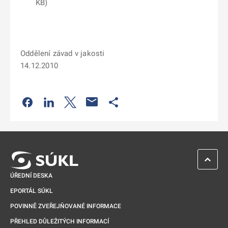
KB)
Oddělení závad v jakosti
14.12.2010
Odkaz se otevře na nové kartě
Odkaz se otevře na nové kartě
Odkaz se otevře na nové kartě
Odkaz se otevře na nové kartě
ZPĚT 
ÚŘEDNÍ DESKA
EPORTÁL SÚKL
POVINNĚ ZVEŘEJŇOVANÉ INFORMACE
PŘEHLED DŮLEŽITÝCH INFORMACÍ