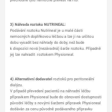
přechodně tyto nemocné převést na HD.
3)
Náhrada roztoku NUTRINEAL:
Podávání roztoku Nutrineal je u malé části
nemocných doplňkovou léčbou a lze ji na určitou
dobu vysadit bez náhrady do doby, než bude
k dispozici nová (nezávadná) šarže roztoku. Případně
jej lze nahradit roztokem Physioneal.
4) Alternativní dodavatel
roztoků pro peritoneální
dialýzu.
V případě převedení pacientů na náhradní léčbu
přípravkem Physioneal bude do obnovení dostupnosti
původní léčby s novými šaržemi přípravek Physioneal
dodáván za cenu původně podávaného přípravku