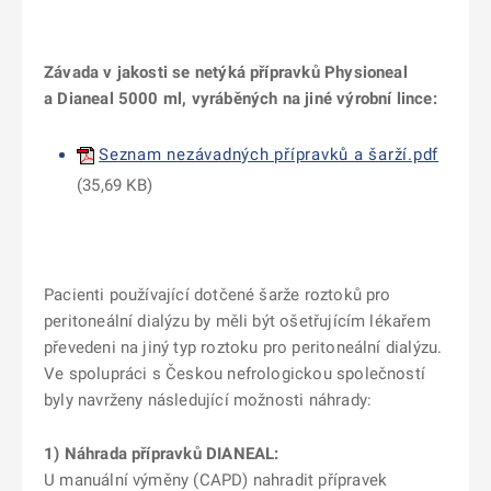
Závada v jakosti se netýká přípravků Physioneal
a Dianeal 5000 ml, vyráběných na jiné výrobní lince:
Seznam nezávadných přípravků a šarží.pdf
(35,69 KB)
Pacienti používající dotčené šarže roztoků pro
peritoneální dialýzu by měli být ošetřujícím lékařem
převedeni na jiný typ roztoku pro peritoneální dialýzu.
Ve spolupráci s Českou nefrologickou společností
byly navrženy následující možnosti náhrady:
1)
Náhrada přípravků DIANEAL:
U manuální výměny (CAPD) nahradit přípravek