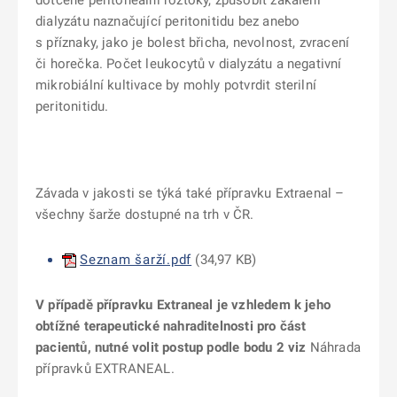
dotčené peritoneální roztoky, způsobit zakalení
dialyzátu naznačující peritonitidu bez anebo
s příznaky, jako je bolest břicha, nevolnost, zvracení
či horečka. Počet leukocytů v dialyzátu a negativní
mikrobiální kultivace by mohly potvrdit sterilní
peritonitidu.
Závada v jakosti se týká také přípravku Extraenal –
všechny šarže dostupné na trh v ČR.
Seznam šarží.pdf
(
34,97 KB
)
V případě přípravku Extraneal je
vzhledem k jeho
obtížné terapeutické nahraditelnosti pro část
pacientů, nutné volit postup podle bodu 2 viz
Náhrada
přípravků EXTRANEAL.