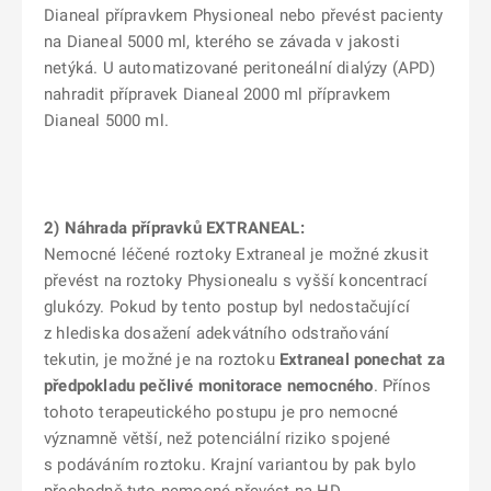
Dianeal přípravkem Physioneal nebo převést pacienty
na Dianeal 5000 ml, kterého se závada v jakosti
netýká. U automatizované peritoneální dialýzy (APD)
nahradit přípravek Dianeal 2000 ml přípravkem
Dianeal 5000 ml.
2)
Náhrada přípravků EXTRANEAL
:
Nemocné léčené roztoky Extraneal je možné zkusit
převést na roztoky Physionealu s vyšší koncentrací
glukózy. Pokud by tento postup byl nedostačující
z hlediska dosažení adekvátního odstraňování
tekutin, je možné je na roztoku
Extraneal ponechat za
předpokladu pečlivé monitorace nemocného
. Přínos
tohoto terapeutického postupu je pro nemocné
významně větší, než potenciální riziko spojené
s podáváním roztoku. Krajní variantou by pak bylo