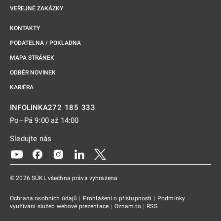
VEŘEJNÉ ZAKÁZKY
KONTAKTY
PODATELNA / POKLADNA
MAPA STRÁNEK
ODBĚR NOVINEK
KARIÉRA
272 185 333
INFOLINKA
Po–Pá 9:00 až 14:00
Sledujte nás
Odkaz se otevře na nové kartě
Odkaz se otevře na nové kartě
Odkaz se otevře na nové kartě
Odkaz se otevře na nové kartě
Odkaz se otevře na nové kartě
© 2026 SÚKL všechna práva vyhrazena
Ochrana osobních údajů
|
Prohlášení o přístupnosti
|
Podmínky
využívání služeb webové prezentace
|
Oznam.to
|
RSS