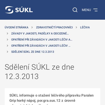
 NA HLAVNÍ OBSAH
Vyhledávání na web
MENU
ÚVODNÍ STRÁNKA
ZDRAVOTNIČTÍ PRACOVNÍCI
LÉČIVA
ZÁVADY V JAKOSTI, PADĚLKY A ODCIZENÉ…
OPATŘENÍ PŘI ZÁVADÁCH V JAKOSTI LÉČIV A…
OPATŘENÍ PŘI ZÁVADÁCH V JAKOSTI LÉČIV …
SDĚLENÍ SÚKL ZE DNE 12.3.2013
Sdělení SÚKL ze dne
12.3.2013
SÚKL informuje o stažení léčivého přípravku Paralen
Grip horký nápoj, por.gra.sus.12 z úrovně