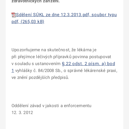
zdravotnických zařízení.
Sdělení SÚKL ze dne 12.3.2013.pdf, soubor typu
pdf, (265,03 kB)
Upozorňujeme na skutečnost, že lékárna je
při přejímce léčivých přípravků povinna postupovat
v souladu s ustanovením
§ 22 odst. 2 písm. a) bod
1
vyhlášky č. 84/2008 Sb., o správné lékárenské praxi,
ve znění pozdějších předpisů.
Oddělení závad v jakosti a enforcementu
12. 3. 2012