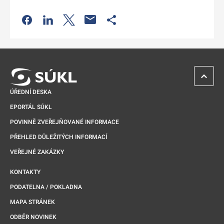
Odkaz se otevře na nové kartě
Odkaz se otevře na nové kartě
Odkaz se otevře na nové kartě
Odkaz se otevře na nové kartě
ZPĚT 
ÚŘEDNÍ DESKA
EPORTÁL SÚKL
POVINNĚ ZVEŘEJŇOVANÉ INFORMACE
PŘEHLED DŮLEŽITÝCH INFORMACÍ
VEŘEJNÉ ZAKÁZKY
KONTAKTY
PODATELNA / POKLADNA
MAPA STRÁNEK
ODBĚR NOVINEK