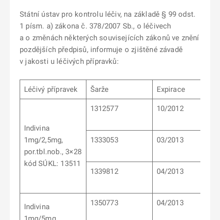
Státní ústav pro kontrolu léčiv, na základě § 99 odst.
1 písm. a) zákona č. 378/2007 Sb., o léčivech
a o změnách některých souvisejících zákonů ve znění
pozdějších předpisů, informuje o zjištěné závadě
v jakosti u léčivých přípravků:
Léčivý přípravek
Šarže
Expirace
1312577
10/2012
Indivina
1mg/2,5mg,
1333053
03/2013
por.tbl.nob., 3×28
kód SÚKL: 13511
1339812
04/2013
1350773
04/2013
Indivina
1mg/5mg,