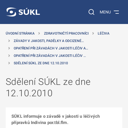
 NA HLAVNÍ OBSAH
Vyhledávání na web
MENU
ÚVODNÍ STRÁNKA
ZDRAVOTNIČTÍ PRACOVNÍCI
LÉČIVA
ZÁVADY V JAKOSTI, PADĚLKY A ODCIZENÉ…
OPATŘENÍ PŘI ZÁVADÁCH V JAKOSTI LÉČIV A…
OPATŘENÍ PŘI ZÁVADÁCH V JAKOSTI LÉČIV …
SDĚLENÍ SÚKL ZE DNE 12.10.2010
Sdělení SÚKL ze dne
12.10.2010
SÚKL informuje o závadě v jakosti u léčivých
přípravků Indivina por.tbl.flm.