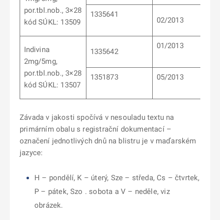
por.tbl.nob., 3×28
1335641
02/2013
kód SÚKL: 13509
01/2013
Indivina
1335642
2mg/5mg,
por.tbl.nob., 3×28
1351873
05/2013
kód SÚKL: 13507
Závada v jakosti spočívá v nesouladu textu na
primárním obalu s registrační dokumentací –
označení jednotlivých dnů na blistru je v maďarském
jazyce:
H – pondělí, K – úterý, Sze – středa, Cs – čtvrtek,
P – pátek, Szo . sobota a V – neděle, viz
obrázek.