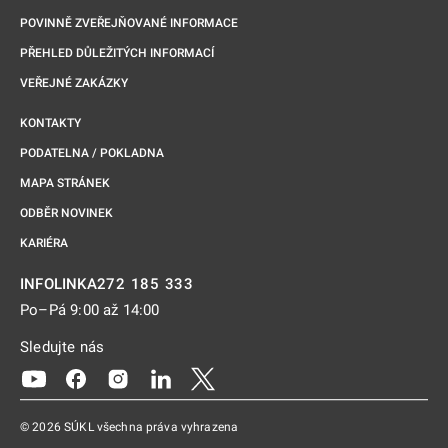
POVINNĚ ZVEŘEJŇOVANÉ INFORMACE
PŘEHLED DŮLEŽITÝCH INFORMACÍ
VEŘEJNÉ ZAKÁZKY
KONTAKTY
PODATELNA / POKLADNA
MAPA STRÁNEK
ODBĚR NOVINEK
KARIÉRA
272 185 333
INFOLINKA
Po–Pá 9:00 až 14:00
Sledujte nás
Odkaz se otevře na nové kartě
Odkaz se otevře na nové kartě
Odkaz se otevře na nové kartě
Odkaz se otevře na nové kartě
Odkaz se otevře na nové kartě
© 2026 SÚKL všechna práva vyhrazena