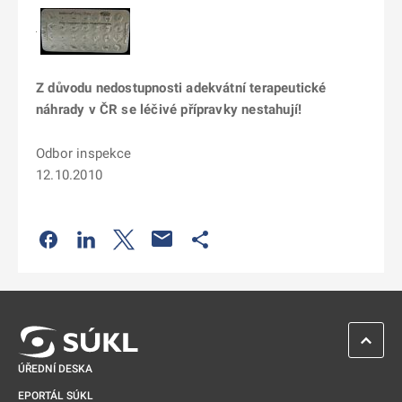
Z důvodu nedostupnosti adekvátní terapeutické
náhrady v ČR se léčivé přípravky nestahují!
Odbor inspekce
12.10.2010
Odkaz se otevře na nové kartě
Odkaz se otevře na nové kartě
Odkaz se otevře na nové kartě
Odkaz se otevře na nové kartě
ZPĚT 
ÚŘEDNÍ DESKA
EPORTÁL SÚKL