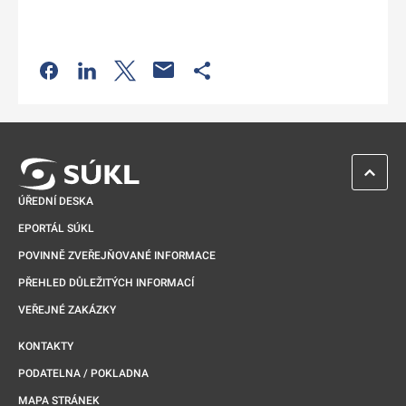
Odkaz se otevře na nové kartě
Odkaz se otevře na nové kartě
Odkaz se otevře na nové kartě
Odkaz se otevře na nové kartě
ZPĚT 
ÚŘEDNÍ DESKA
EPORTÁL SÚKL
POVINNĚ ZVEŘEJŇOVANÉ INFORMACE
PŘEHLED DŮLEŽITÝCH INFORMACÍ
VEŘEJNÉ ZAKÁZKY
KONTAKTY
PODATELNA / POKLADNA
MAPA STRÁNEK