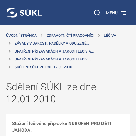
 NA HLAVNÍ OBSAH
Vyhledávání na web
MENU
ÚVODNÍ STRÁNKA
ZDRAVOTNIČTÍ PRACOVNÍCI
LÉČIVA
ZÁVADY V JAKOSTI, PADĚLKY A ODCIZENÉ…
OPATŘENÍ PŘI ZÁVADÁCH V JAKOSTI LÉČIV A…
OPATŘENÍ PŘI ZÁVADÁCH V JAKOSTI LÉČIV …
SDĚLENÍ SÚKL ZE DNE 12.01.2010
Sdělení SÚKL ze dne
12.01.2010
Stažení léčivého přípravku NUROFEN PRO DĚTI
JAHODA.