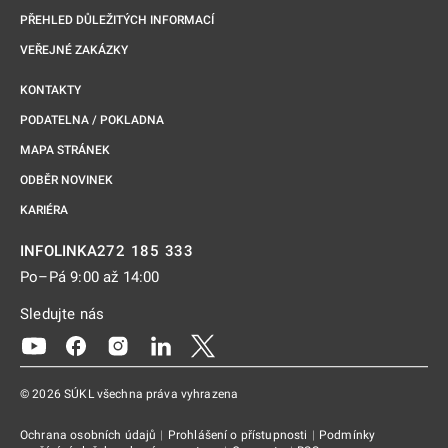
PŘEHLED DŮLEŽITÝCH INFORMACÍ
VEŘEJNÉ ZAKÁZKY
KONTAKTY
PODATELNA / POKLADNA
MAPA STRÁNEK
ODBĚR NOVINEK
KARIÉRA
272 185 333
INFOLINKA
Po–Pá 9:00 až 14:00
Sledujte nás
Odkaz se otevře na nové kartě
Odkaz se otevře na nové kartě
Odkaz se otevře na nové kartě
Odkaz se otevře na nové kartě
Odkaz se otevře na nové kartě
© 2026 SÚKL všechna práva vyhrazena
Ochrana osobních údajů
|
Prohlášení o přístupnosti
|
Podmínky