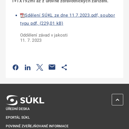
1+1X192ml až z úrovně zdravotnických zařízení.
Sdělení SÚKL ze dne 11.7.2023.pdf, soubor
typu pdf, (229,01 kB)
Oddělení závad v jakosti
11. 7. 2023
Odkaz se otevře na nové kartě
Odkaz se otevře na nové kartě
Odkaz se otevře na nové kartě
Odkaz se otevře na nové kartě
ZPĚT 
ÚŘEDNÍ DESKA
EPORTÁL SÚKL
POVINNĚ ZVEŘEJŇOVANÉ INFORMACE