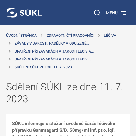
 NA HLAVNÍ OBSAH
Vyhledávání na web
MENU
ÚVODNÍ STRÁNKA
ZDRAVOTNIČTÍ PRACOVNÍCI
LÉČIVA
ZÁVADY V JAKOSTI, PADĚLKY A ODCIZENÉ…
OPATŘENÍ PŘI ZÁVADÁCH V JAKOSTI LÉČIV A…
OPATŘENÍ PŘI ZÁVADÁCH V JAKOSTI LÉČIV …
SDĚLENÍ SÚKL ZE DNE 11. 7. 2023
Sdělení SÚKL ze dne 11. 7.
2023
SÚKL informuje o stažení uvedené šarže léčivého
přípravku Gammagard S/D, 50mg/ml inf. pso. lqf.