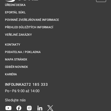
ÚŘEDNÍ DESKA
EPORTÁL SÚKL
POVINNĚ ZVEŘEJŇOVANÉ INFORMACE
PŘEHLED DŮLEŽITÝCH INFORMACÍ
VEŘEJNÉ ZAKÁZKY
KONTAKTY
PODATELNA / POKLADNA
MAPA STRÁNEK
ODBĚR NOVINEK
KARIÉRA
272 185 333
INFOLINKA
Po–Pá 9:00 až 14:00
Sledujte nás
Odkaz se otevře na nové kartě
Odkaz se otevře na nové kartě
Odkaz se otevře na nové kartě
Odkaz se otevře na nové kartě
Odkaz se otevře na nové kartě