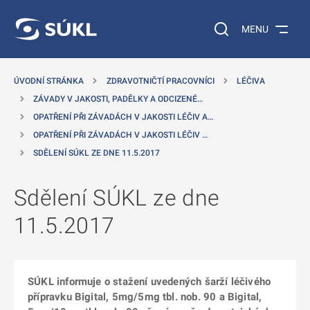
 NA HLAVNÍ OBSAH
Vyhledávání na web
MENU
ÚVODNÍ STRÁNKA
ZDRAVOTNIČTÍ PRACOVNÍCI
LÉČIVA
ZÁVADY V JAKOSTI, PADĚLKY A ODCIZENÉ…
OPATŘENÍ PŘI ZÁVADÁCH V JAKOSTI LÉČIV A…
OPATŘENÍ PŘI ZÁVADÁCH V JAKOSTI LÉČIV …
SDĚLENÍ SÚKL ZE DNE 11.5.2017
Sdělení SÚKL ze dne
11.5.2017
SÚKL informuje o stažení uvedených šarží léčivého
přípravku Bigital, 5mg/5mg tbl. nob. 90 a Bigital,