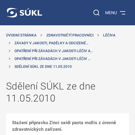
 NA HLAVNÍ OBSAH
Vyhledávání na web
MENU
ÚVODNÍ STRÁNKA
ZDRAVOTNIČTÍ PRACOVNÍCI
LÉČIVA
ZÁVADY V JAKOSTI, PADĚLKY A ODCIZENÉ…
OPATŘENÍ PŘI ZÁVADÁCH V JAKOSTI LÉČIV A…
OPATŘENÍ PŘI ZÁVADÁCH V JAKOSTI LÉČIV …
SDĚLENÍ SÚKL ZE DNE 11.05.2010
Sdělení SÚKL ze dne
11.05.2010
Stažení přípravku Zinci oxidi pasta mollis z úrovně
zdravotnických zařízení.