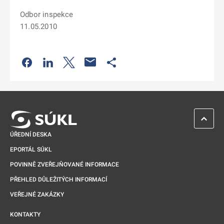
Odbor inspekce
11.05.2010
Odkaz se otevře na nové kartě
Odkaz se otevře na nové kartě
Odkaz se otevře na nové kartě
Odkaz se otevře na nové kartě
ZPĚT 
ÚŘEDNÍ DESKA
EPORTÁL SÚKL
POVINNĚ ZVEŘEJŇOVANÉ INFORMACE
PŘEHLED DŮLEŽITÝCH INFORMACÍ
VEŘEJNÉ ZAKÁZKY
KONTAKTY