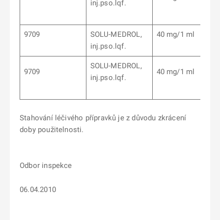
inj.pso.lqf.
9709
SOLU-MEDROL,
40 mg/1 ml
inj.pso.lqf.
SOLU-MEDROL,
9709
40 mg/1 ml
inj.pso.lqf.
Stahování léčivého přípravků je z důvodu zkrácení
doby použitelnosti.
Odbor inspekce
06.04.2010