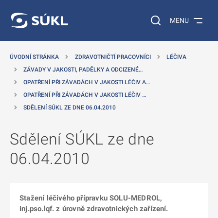
 NA HLAVNÍ OBSAH
Vyhledávání na web
MENU
ÚVODNÍ STRÁNKA
ZDRAVOTNIČTÍ PRACOVNÍCI
LÉČIVA
ZÁVADY V JAKOSTI, PADĚLKY A ODCIZENÉ…
OPATŘENÍ PŘI ZÁVADÁCH V JAKOSTI LÉČIV A…
OPATŘENÍ PŘI ZÁVADÁCH V JAKOSTI LÉČIV …
SDĚLENÍ SÚKL ZE DNE 06.04.2010
Sdělení SÚKL ze dne
06.04.2010
Stažení léčivého přípravku SOLU-MEDROL,
inj.pso.lqf. z úrovně zdravotnických zařízení.