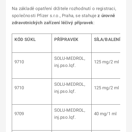
Na základě opatření držitele rozhodnutí o registraci,
společnosti Pfizer s.r.o., Praha, se stahuje
z úrovně
zdravotnických zařízení léčivý přípravek
:
KÓD SÚKL
PŘÍPRAVEK
SÍLA/BALENÍ
SOLU-MEDROL,
9710
125 mg/2 ml
inj.pso.lqf.
SOLU-MEDROL,
9710
125 mg/2 ml
inj.pso.lqf.
SOLU-MEDROL,
9709
40 mg/1 ml
inj.pso.lqf.