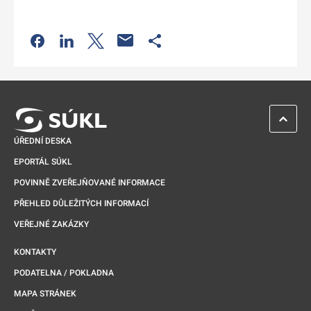
Odkaz se otevře na nové kartě
Odkaz se otevře na nové kartě
Odkaz se otevře na nové kartě
Odkaz se otevře na nové kartě
ZPĚT 
ÚŘEDNÍ DESKA
EPORTÁL SÚKL
POVINNĚ ZVEŘEJŇOVANÉ INFORMACE
PŘEHLED DŮLEŽITÝCH INFORMACÍ
VEŘEJNÉ ZAKÁZKY
KONTAKTY
PODATELNA / POKLADNA
MAPA STRÁNEK