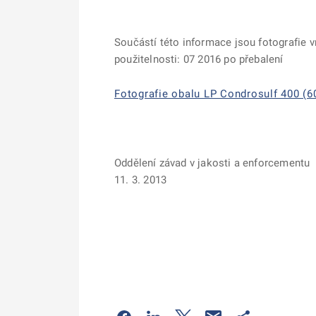
Součástí této informace jsou fotografie 
použitelnosti: 07 2016 po přebalení
Fotografie obalu LP Condrosulf 400 (60
Oddělení závad v jakosti a enforcementu
11. 3. 2013
Odkaz se otevře na nové kartě
Odkaz se otevře na nové kart
Odkaz se otevře na nov