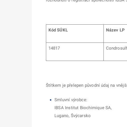
rozhodnutí o registraci společnosti IBSA S
Kód SÚKL
Název LP
14817
Condrosul
Štítkem je přelepen původní údaj na vněj
Smluvní výrobce:
IBSA Institut Biochimique SA,
Lugano, Švýcarsko