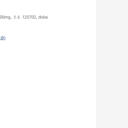
400mg, č.š. 120702, doba
kB)