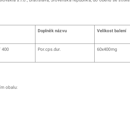
lovakia s.r.o., Bratislava, Slovenská republika, do oběhu se štítk
Doplněk názvu
Velikost balení
f 400
Por.cps.dur.
60x400mg
ším obalu: