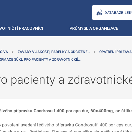
DATABÁZE LÉK
VOTNIČTÍ PRACOVNÍCI
PRŮMYSL A ORGANIZACE
ČIVA
ZÁVADY V JAKOSTI, PADĚLKY A ODCIZENÉ…
OPATŘENÍ PŘI ZÁVA
ORMACE SÚKL PRO PACIENTY A ZDRAVOTNICKÉ…
 pacienty a zdravotnické
čivého přípravku Condrosulf 400 por cps dur, 60x400mg, se štítk
 o povolení uvedení léčivého přípravku Condrosulf 400 por cps du