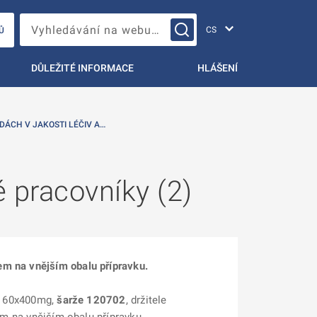
Změna jazyka
Vyhledávání na webu…
Ů
DŮLEŽITÉ INFORMACE
HLÁŠENÍ
DÁCH V JAKOSTI LÉČIV A…
 pracovníky (2)
em na vnějším obalu přípravku.
r, 60x400mg,
šarže 120702
, držitele