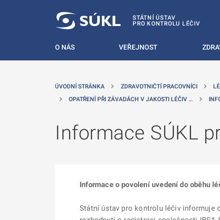
 NA HLAVNÍ OBSAH
STÁTNÍ ÚSTAV
PRO KONTROLU LÉČIV
O NÁS
VEŘEJNOST
ZDRA
ÚVODNÍ STRÁNKA
ZDRAVOTNIČTÍ PRACOVNÍCI
LÉ
OPATŘENÍ PŘI ZÁVADÁCH V JAKOSTI LÉČIV …
INF
Informace SÚKL pro
Informace o povolení uvedení do oběhu lé
Státní ústav pro kontrolu léčiv informuje