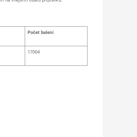
em na vnějším obalu přípravku.
Počet balení
17004