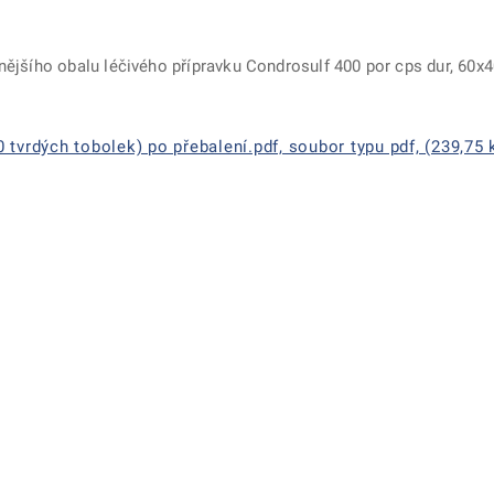
vnějšího obalu léčivého přípravku Condrosulf 400 por cps dur, 60x
 tvrdých tobolek) po přebalení.pdf, soubor typu pdf, (239,75 
ě
é kartě