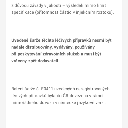
z důvodu závady v jakosti – výsledek mimo limit
specifikace (přítomnost částic v injekčním roztoku).
Uvedené šarže těchto léčivých přípravků nesmí být
nadále distribuovány, vydávány, používány
při poskytování zdravotních služeb a musí být
vráceny zpět dodavateli.
Balení šarže č. E0411 uvedených neregistrovaných
léčivých přípravků byla do ČR dovezena v rámci
mimořádného dovozu v německé jazykové verzi.