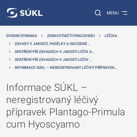
 NA HLAVNÍ OBSAH
Vyhledávání na web
MENU
ÚVODNÍ STRÁNKA
ZDRAVOTNIČTÍ PRACOVNÍCI
LÉČIVA
ZÁVADY V JAKOSTI, PADĚLKY A ODCIZENÉ…
OPATŘENÍ PŘI ZÁVADÁCH V JAKOSTI LÉČIV A…
OPATŘENÍ PŘI ZÁVADÁCH V JAKOSTI LÉČIV …
INFORMACE SÚKL – NEREGISTROVANÝ LÉČIVÝ PŘÍPRAVEK…
Informace SÚKL –
neregistrovaný léčivý
přípravek Plantago-Primula
cum Hyoscyamo