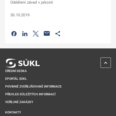
Oddělení závad v jakosti
30.10.2019
Odkaz se otevře na nové kartě
Odkaz se otevře na nové kartě
Odkaz se otevře na nové kartě
Odkaz se otevře na nové kartě
ZPĚT 
ÚŘEDNÍ DESKA
EPORTÁL SÚKL
POVINNĚ ZVEŘEJŇOVANÉ INFORMACE
PŘEHLED DŮLEŽITÝCH INFORMACÍ
VEŘEJNÉ ZAKÁZKY
KONTAKTY