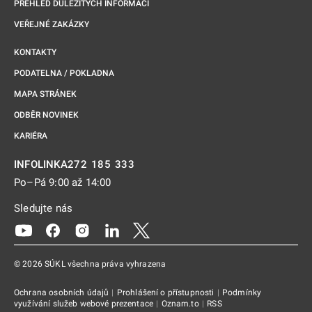
PŘEHLED DŮLEŽITÝCH INFORMACÍ
VEŘEJNÉ ZAKÁZKY
KONTAKTY
PODATELNA / POKLADNA
MAPA STRÁNEK
ODBĚR NOVINEK
KARIÉRA
272 185 333
INFOLINKA
Po–Pá 9:00 až 14:00
Sledujte nás
Odkaz se otevře na nové kartě
Odkaz se otevře na nové kartě
Odkaz se otevře na nové kartě
Odkaz se otevře na nové kartě
Odkaz se otevře na nové kartě
© 2026 SÚKL všechna práva vyhrazena
Ochrana osobních údajů
|
Prohlášení o přístupnosti
|
Podmínky
využívání služeb webové prezentace
|
Oznam.to
|
RSS