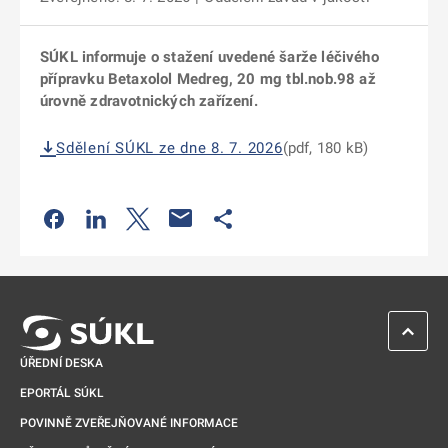
SÚKL informuje o stažení uvedené šarže léčivého
přípravku Betaxolol Medreg, 20 mg tbl.nob.98 až
úrovně zdravotnických zařízení.
Sdělení SÚKL ze dne 8. 7. 2026
(pdf, 180 kB)
Odkaz se otevře na nové kartě
Odkaz se otevře na nové kartě
Odkaz se otevře na nové kartě
Odkaz se otevře na nové kartě
ZPĚT 
ÚŘEDNÍ DESKA
EPORTÁL SÚKL
POVINNĚ ZVEŘEJŇOVANÉ INFORMACE