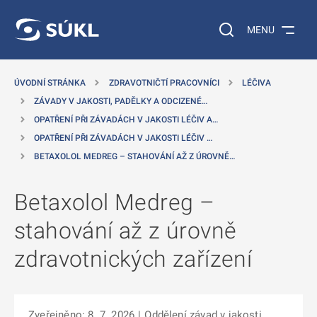
 NA HLAVNÍ OBSAH
Vyhledávání na web
MENU
ÚVODNÍ STRÁNKA
ZDRAVOTNIČTÍ PRACOVNÍCI
LÉČIVA
ZÁVADY V JAKOSTI, PADĚLKY A ODCIZENÉ…
OPATŘENÍ PŘI ZÁVADÁCH V JAKOSTI LÉČIV A…
OPATŘENÍ PŘI ZÁVADÁCH V JAKOSTI LÉČIV …
BETAXOLOL MEDREG – STAHOVÁNÍ AŽ Z ÚROVNĚ…
Betaxolol Medreg –
stahování až z úrovně
zdravotnických zařízení
Zveřejněno: 8. 7. 2026
|
Oddělení závad v jakosti