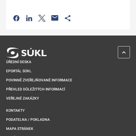
Odkaz se otevře na nové kartě
Odkaz se otevře na nové kartě
Odkaz se otevře na nové kartě
Odkaz se otevře na nové kartě
ZPĚT 
ÚŘEDNÍ DESKA
EPORTÁL SÚKL
POVINNĚ ZVEŘEJŇOVANÉ INFORMACE
PŘEHLED DŮLEŽITÝCH INFORMACÍ
VEŘEJNÉ ZAKÁZKY
KONTAKTY
PODATELNA / POKLADNA
MAPA STRÁNEK