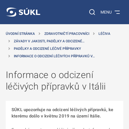
 NA HLAVNÍ OBSAH
Vyhledávání na web
MENU
ÚVODNÍ STRÁNKA
ZDRAVOTNIČTÍ PRACOVNÍCI
LÉČIVA
ZÁVADY V JAKOSTI, PADĚLKY A ODCIZENÉ…
PADĚLKY A ODCIZENÉ LÉČIVÉ PŘÍPRAVKY
INFORMACE O ODCIZENÍ LÉČIVÝCH PŘÍPRAVKŮ V…
Informace o odcizení
léčivých přípravků v Itálii
SÚKL upozorňuje na odcizení léčivých přípravků, ke
kterému došlo v květnu 2019 na území Itálie.