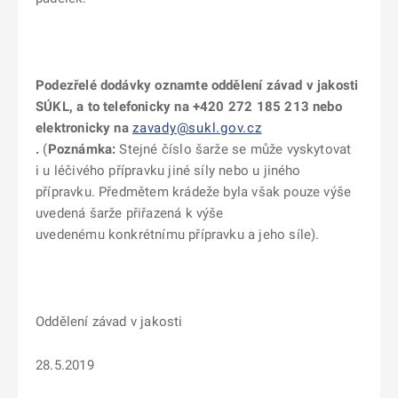
Podezřelé dodávky oznamte oddělení závad v jakosti
SÚKL, a to telefonicky na +420 272 185 213 nebo
elektronicky
na
zavady@sukl.gov.cz
.
(
Poznámka:
Stejné číslo šarže se může vyskytovat
i u léčivého přípravku jiné síly nebo u jiného
přípravku. Předmětem krádeže byla však pouze výše
uvedená šarže přiřazená k výše
uvedenému konkrétnímu přípravku a jeho síle).
Oddělení závad v jakosti
28.5.2019