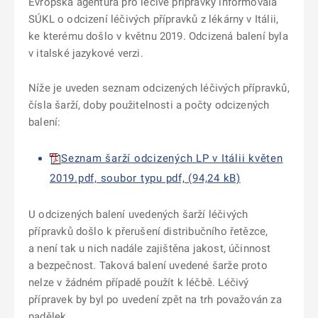
Evropská agentura pro léčivé přípravky informovala
SÚKL o odcizení léčivých přípravků
z lékárny v Itálii
,
ke kterému došlo v květnu 2019. Odcizená balení byla
v italské jazykové verzi.
Níže je uveden seznam odcizených léčivých přípravků,
čísla šarží, doby použitelnosti a počty odcizených
balení:
Seznam šarží odcizených LP v Itálii květen
2019.pdf, soubor typu pdf, (94,24 kB)
U odcizených balení uvedených šarží léčivých
přípravků došlo k přerušení distribučního řetězce,
a není tak u nich nadále zajištěna jakost, účinnost
a bezpečnost. Taková balení uvedené šarže proto
nelze v žádném případě použít k léčbě. Léčivý
přípravek by byl po uvedení zpět na trh považován za
padělek.