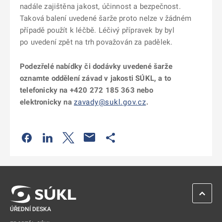
nadále zajištěna jakost, účinnost a bezpečnost.
Taková balení uvedené šarže proto nelze v žádném
případě použít k léčbě. Léčivý přípravek by byl
po uvedení zpět na trh považován za padělek.
Podezřelé nabídky či dodávky uvedené šarže
oznamte oddělení závad v jakosti SÚKL, a to
telefonicky na +420 272 185 363 nebo
elektronicky
na
zavady@sukl.gov.cz
.
Odkaz se otevře na nové kartě
Odkaz se otevře na nové kartě
Odkaz se otevře na nové kartě
Odkaz se otevře na nové kartě
ZPĚT 
ÚŘEDNÍ DESKA