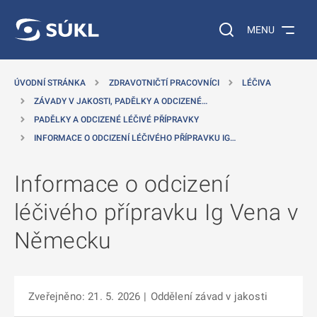
 NA HLAVNÍ OBSAH
Vyhledávání na web
MENU
ÚVODNÍ STRÁNKA
ZDRAVOTNIČTÍ PRACOVNÍCI
LÉČIVA
ZÁVADY V JAKOSTI, PADĚLKY A ODCIZENÉ…
PADĚLKY A ODCIZENÉ LÉČIVÉ PŘÍPRAVKY
INFORMACE O ODCIZENÍ LÉČIVÉHO PŘÍPRAVKU IG…
Informace o odcizení
léčivého přípravku Ig Vena v
Německu
Zveřejněno: 21. 5. 2026
|
Oddělení závad v jakosti