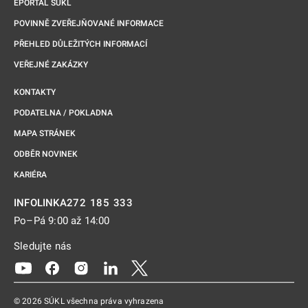
EPORTÁL SÚKL
POVINNĚ ZVEŘEJŇOVANÉ INFORMACE
PŘEHLED DŮLEŽITÝCH INFORMACÍ
VEŘEJNÉ ZAKÁZKY
KONTAKTY
PODATELNA / POKLADNA
MAPA STRÁNEK
ODBĚR NOVINEK
KARIÉRA
272 185 333
INFOLINKA
Po–Pá 9:00 až 14:00
Sledujte nás
Odkaz se otevře na nové kartě
Odkaz se otevře na nové kartě
Odkaz se otevře na nové kartě
Odkaz se otevře na nové kartě
Odkaz se otevře na nové kartě
© 2026 SÚKL všechna práva vyhrazena