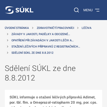
 NA HLAVNÍ OBSAH
Vyhledávání na web
MENU
ÚVODNÍ STRÁNKA
ZDRAVOTNIČTÍ PRACOVNÍCI
LÉČIVA
ZÁVADY V JAKOSTI, PADĚLKY A ODCIZENÉ…
OPATŘENÍ PŘI ZÁVADÁCH V JAKOSTI LÉČIV A…
STAŽENÍ LÉČIVÝCH PŘÍPRAVKŮ Z REGISTRAČNÍCH…
SDĚLENÍ SÚKL ZE DNE 8.8.2012
Sdělení SÚKL ze dne
8.8.2012
SÚKL informuje o stažení léčivých přípravků Adimet,
por. tbl. flm. a Omeprazol-ratiopharm 20 mg, por. cps.