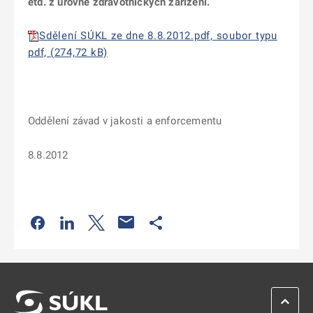
etd. z úrovně zdravotnických zařízení.
Sdělení SÚKL ze dne 8.8.2012.pdf, soubor typu
pdf, (274,72 kB)
Oddělení závad v jakosti a enforcementu
8.8.2012
Odkaz se otevře na nové kartě
Odkaz se otevře na nové kartě
Odkaz se otevře na nové kartě
Odkaz se otevře na nové kartě
ZPĚT 