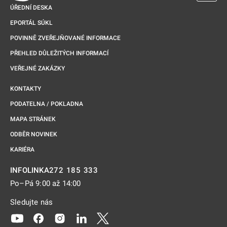
ÚŘEDNÍ DESKA
EPORTÁL SÚKL
POVINNĚ ZVEŘEJŇOVANÉ INFORMACE
PŘEHLED DŮLEŽITÝCH INFORMACÍ
VEŘEJNÉ ZAKÁZKY
KONTAKTY
PODATELNA / POKLADNA
MAPA STRÁNEK
ODBĚR NOVINEK
KARIÉRA
272 185 333
INFOLINKA
Po–Pá 9:00 až 14:00
Sledujte nás
Odkaz se otevře na nové kartě
Odkaz se otevře na nové kartě
Odkaz se otevře na nové kartě
Odkaz se otevře na nové kartě
Odkaz se otevře na nové kartě