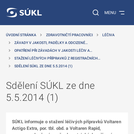
 NA HLAVNÍ OBSAH
Vyhledávání na web
MENU
ÚVODNÍ STRÁNKA
ZDRAVOTNIČTÍ PRACOVNÍCI
LÉČIVA
ZÁVADY V JAKOSTI, PADĚLKY A ODCIZENÉ…
OPATŘENÍ PŘI ZÁVADÁCH V JAKOSTI LÉČIV A…
STAŽENÍ LÉČIVÝCH PŘÍPRAVKŮ Z REGISTRAČNÍCH…
SDĚLENÍ SÚKL ZE DNE 5.5.2014 (1)
Sdělení SÚKL ze dne
5.5.2014 (1)
SÚKL informuje o stažení léčivých přípravků Voltaren
Actigo Extra, por. tbl. obd. a Voltaren Rapid,