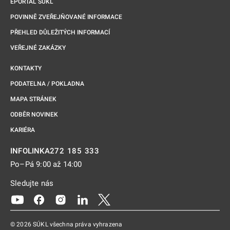
EPORTÁL SÚKL
POVINNĚ ZVEŘEJŇOVANÉ INFORMACE
PŘEHLED DŮLEŽITÝCH INFORMACÍ
VEŘEJNÉ ZAKÁZKY
KONTAKTY
PODATELNA / POKLADNA
MAPA STRÁNEK
ODBĚR NOVINEK
KARIÉRA
272 185 333
INFOLINKA
Po–Pá 9:00 až 14:00
Sledujte nás
Odkaz se otevře na nové kartě
Odkaz se otevře na nové kartě
Odkaz se otevře na nové kartě
Odkaz se otevře na nové kartě
Odkaz se otevře na nové kartě
© 2026 SÚKL všechna práva vyhrazena