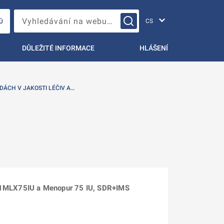
Změna jazyka
Vyhledávání na webu…
Ů
DŮLEŽITÉ INFORMACE
HLÁŠENÍ
DÁCH V JAKOSTI LÉČIV A…
5X1MLX75IU a Menopur 75 IU, SDR+IMS