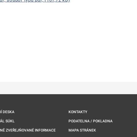
f, soubor typu pdf, (161,72 kB)
ě
é kartě
ře na nové kartě
Í DESKA
KONTAKTY
ÁL SÚKL
PODATELNA / POKLADNA
NNĚ ZVEŘEJŇOVANÉ INFORMACE
MAPA STRÁNEK