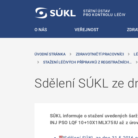
 NA HLAVNÍ OBSAH
STÁTNÍ ÚSTAV
PRO KONTROLU LÉČIV
O NÁS
VEŘEJNOST
ZDRA
ÚVODNÍ STRÁNKA
ZDRAVOTNIČTÍ PRACOVNÍCI
LÉ
STAŽENÍ LÉČIVÝCH PŘÍPRAVKŮ Z REGISTRAČNÍCH…
Sdělení SÚKL ze d
SÚKL informuje o stažení uvedených šar
INJ PSO LQF 10+10X1MLX75IU až z úrovn