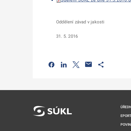
Sdělení SÚKL ze dne 31.5.2016.pd
Oddělení závad v jakosti
31. 5. 2016
Odkaz se otevře na nové kartě
Odkaz se otevře na nové kart
Odkaz se otevře na nov
Odkaz se otev
ÚŘEDN
EPORT
POVI