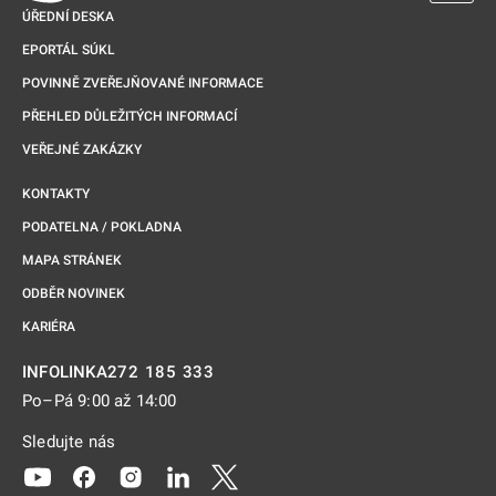
ÚŘEDNÍ DESKA
EPORTÁL SÚKL
POVINNĚ ZVEŘEJŇOVANÉ INFORMACE
PŘEHLED DŮLEŽITÝCH INFORMACÍ
VEŘEJNÉ ZAKÁZKY
KONTAKTY
PODATELNA / POKLADNA
MAPA STRÁNEK
ODBĚR NOVINEK
KARIÉRA
272 185 333
INFOLINKA
Po–Pá 9:00 až 14:00
Sledujte nás
Odkaz se otevře na nové kartě
Odkaz se otevře na nové kartě
Odkaz se otevře na nové kartě
Odkaz se otevře na nové kartě
Odkaz se otevře na nové kartě