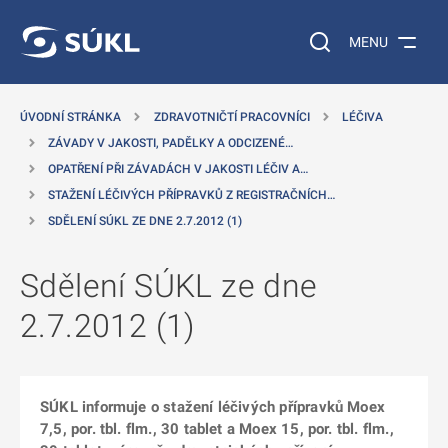
 NA HLAVNÍ OBSAH
Vyhledávání na web
MENU
ÚVODNÍ STRÁNKA
ZDRAVOTNIČTÍ PRACOVNÍCI
LÉČIVA
ZÁVADY V JAKOSTI, PADĚLKY A ODCIZENÉ…
OPATŘENÍ PŘI ZÁVADÁCH V JAKOSTI LÉČIV A…
STAŽENÍ LÉČIVÝCH PŘÍPRAVKŮ Z REGISTRAČNÍCH…
SDĚLENÍ SÚKL ZE DNE 2.7.2012 (1)
Sdělení SÚKL ze dne
2.7.2012 (1)
SÚKL informuje o stažení léčivých přípravků Moex
7,5, por. tbl. flm., 30 tablet a Moex 15, por. tbl. flm.,