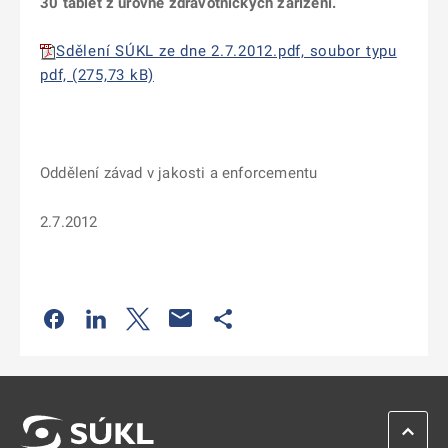
30 tablet z úrovně zdravotnických zařízení.
Sdělení SÚKL ze dne 2.7.2012.pdf, soubor typu
pdf, (275,73 kB)
Oddělení závad v jakosti a enforcementu
2.7.2012
Odkaz se otevře na nové kartě
Odkaz se otevře na nové kartě
Odkaz se otevře na nové kartě
Odkaz se otevře na nové kartě
ZPĚT 