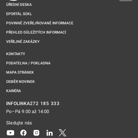
ÚŘEDNÍ DESKA
EPORTÁL SÚKL
POVINNĚ ZVEŘEJŇOVANÉ INFORMACE
PŘEHLED DŮLEŽITÝCH INFORMACÍ
VEŘEJNÉ ZAKÁZKY
KONTAKTY
PODATELNA / POKLADNA
MAPA STRÁNEK
ODBĚR NOVINEK
KARIÉRA
272 185 333
INFOLINKA
Po–Pá 9:00 až 14:00
Sledujte nás
Odkaz se otevře na nové kartě
Odkaz se otevře na nové kartě
Odkaz se otevře na nové kartě
Odkaz se otevře na nové kartě
Odkaz se otevře na nové kartě