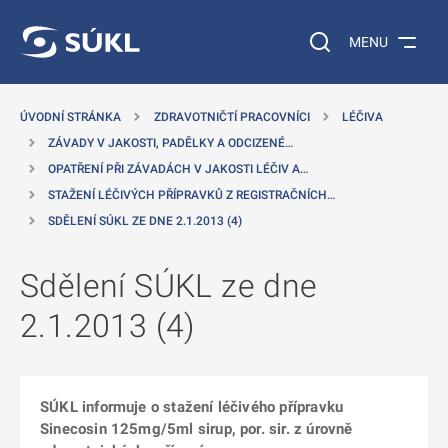
 NA HLAVNÍ OBSAH
Vyhledávání na web
MENU
ÚVODNÍ STRÁNKA
ZDRAVOTNIČTÍ PRACOVNÍCI
LÉČIVA
ZÁVADY V JAKOSTI, PADĚLKY A ODCIZENÉ…
OPATŘENÍ PŘI ZÁVADÁCH V JAKOSTI LÉČIV A…
STAŽENÍ LÉČIVÝCH PŘÍPRAVKŮ Z REGISTRAČNÍCH…
SDĚLENÍ SÚKL ZE DNE 2.1.2013 (4)
Sdělení SÚKL ze dne
2.1.2013 (4)
SÚKL informuje o stažení léčivého přípravku
Sinecosin 125mg/5ml sirup, por. sir. z úrovně