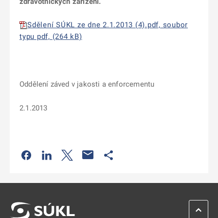
zdravotnických zařízení.
Sdělení SÚKL ze dne 2.1.2013 (4).pdf, soubor
typu pdf, (264 kB)
Oddělení záved v jakosti a enforcementu
2.1.2013
Odkaz se otevře na nové kartě
Odkaz se otevře na nové kartě
Odkaz se otevře na nové kartě
Odkaz se otevře na nové kartě
ZPĚT 