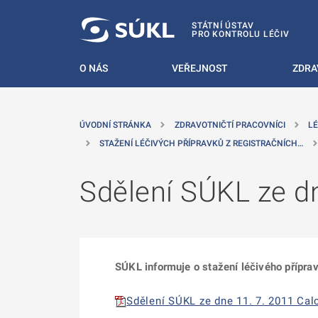
 NA HLAVNÍ OBSAH
STÁTNÍ ÚSTAV
PRO KONTROLU LÉČIV
O NÁS
VEŘEJNOST
ZDRA
ÚVODNÍ STRÁNKA
ZDRAVOTNIČTÍ PRACOVNÍCI
LÉ
STAŽENÍ LÉČIVÝCH PŘÍPRAVKŮ Z REGISTRAČNÍCH…
Sdělení SÚKL ze d
SÚKL informuje o stažení léčivého příprav
Sdělení SÚKL ze dne 11. 7. 2011 Calo