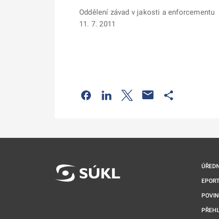
Oddělení závad v jakosti a enforcementu
11. 7. 2011
Odkaz se otevře na nové kartě
Odkaz se otevře na nové kart
Odkaz se otevře na nov
Odkaz se otev
ÚŘEDN
EPORT
POVI
PŘEHL