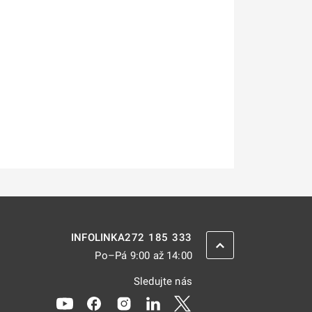
272 185 333
INFOLINKA
ZPĚT NAHORU
Po–Pá 9:00 až 14:00
Sledujte nás
Odkaz se otevře na nové kartě
Odkaz se otevře na nové kartě
Odkaz se otevře na nové kartě
Odkaz se otevře na nové kar
Odkaz se otevře na nov