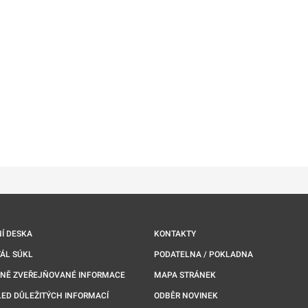
ě
é kartě
ře na nové kartě
Í DESKA
KONTAKTY
ÁL SÚKL
PODATELNA / POKLADNA
NNĚ ZVEŘEJŇOVANÉ INFORMACE
MAPA STRÁNEK
ED DŮLEŽITÝCH INFORMACÍ
ODBĚR NOVINEK