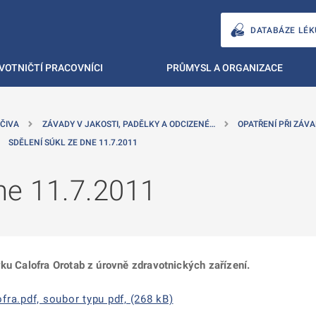
DATABÁZE LÉK
VOTNIČTÍ PRACOVNÍCI
PRŮMYSL A ORGANIZACE
ČIVA
ZÁVADY V JAKOSTI, PADĚLKY A ODCIZENÉ…
OPATŘENÍ PŘI ZÁVA
SDĚLENÍ SÚKL ZE DNE 11.7.2011
ne 11.7.2011
ku Calofra Orotab z úrovně zdravotnických zařízení.
fra.pdf, soubor typu pdf, (268 kB)