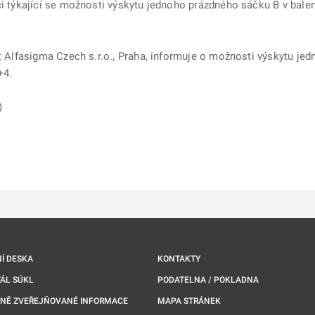
ci týkající se možnosti výskytu jednoho prázdného sáčku B v balení
st Alfasigma Czech s.r.o., Praha, informuje o možnosti výskytu je
+4.
)
ě
é kartě
ře na nové kartě
Í DESKA
KONTAKTY
ÁL SÚKL
PODATELNA / POKLADNA
NNĚ ZVEŘEJŇOVANÉ INFORMACE
MAPA STRÁNEK