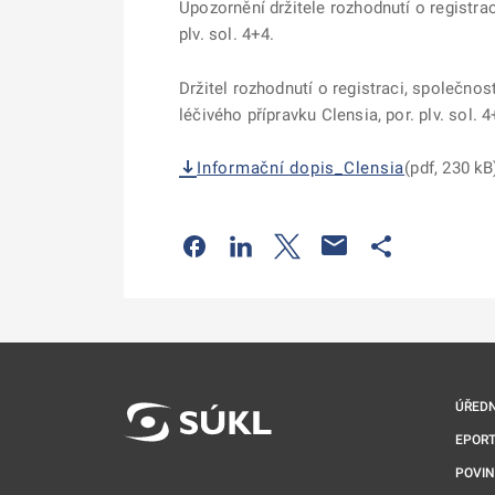
Upozornění držitele rozhodnutí o registra
plv. sol. 4+4.
Držitel rozhodnutí o registraci, společno
léčivého přípravku Clensia, por. plv. sol. 4
Informační dopis_Clensia
(pdf, 230 kB
Odkaz se otevře na nové kartě
Odkaz se otevře na nové kart
Odkaz se otevře na nov
Odkaz se otev
ÚŘEDN
EPORT
POVI