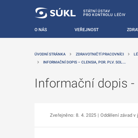
 NA HLAVNÍ OBSAH
STÁTNÍ ÚSTAV
PRO KONTROLU LÉČIV
O NÁS
VEŘEJNOST
ZDRA
ÚVODNÍ STRÁNKA
ZDRAVOTNIČTÍ PRACOVNÍCI
LÉ
INFORMAČNÍ DOPIS – CLENSIA, POR. PLV. SOL.…
Informační dopis - 
Zveřejněno: 8. 4. 2025
|
Oddělení závad v 