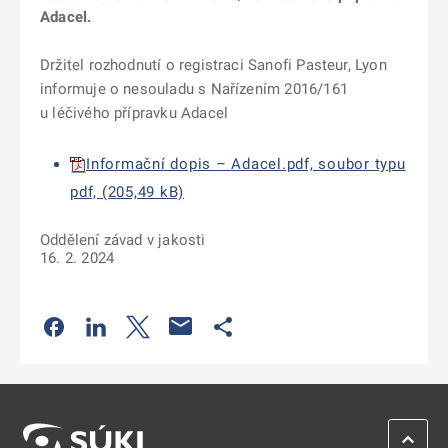
Adacel.
Držitel rozhodnutí o registraci Sanofi Pasteur, Lyon
informuje o nesouladu s Nařízením 2016/161
u léčivého přípravku Adacel
Informační dopis – Adacel.pdf, soubor typu
pdf, (205,49 kB)
Oddělení závad v jakosti
16. 2. 2024
Odkaz se otevře na nové kartě
Odkaz se otevře na nové kartě
Odkaz se otevře na nové kartě
Odkaz se otevře na nové kartě
ZPĚT 