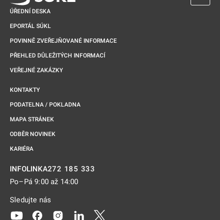
ÚŘEDNÍ DESKA
EPORTÁL SÚKL
POVINNĚ ZVEŘEJŇOVANÉ INFORMACE
PŘEHLED DŮLEŽITÝCH INFORMACÍ
VEŘEJNÉ ZAKÁZKY
KONTAKTY
PODATELNA / POKLADNA
MAPA STRÁNEK
ODBĚR NOVINEK
KARIÉRA
272 185 333
INFOLINKA
Po–Pá 9:00 až 14:00
Sledujte nás
Odkaz se otevře na nové kartě
Odkaz se otevře na nové kartě
Odkaz se otevře na nové kartě
Odkaz se otevře na nové kartě
Odkaz se otevře na nové kartě