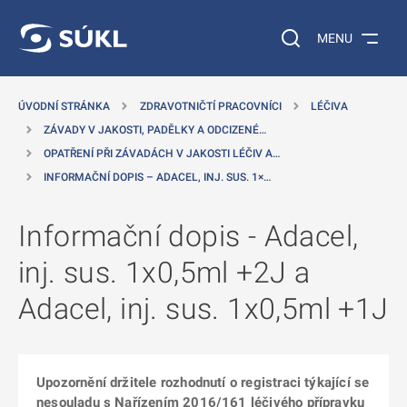
 NA HLAVNÍ OBSAH
Vyhledávání na web
MENU
ÚVODNÍ STRÁNKA
ZDRAVOTNIČTÍ PRACOVNÍCI
LÉČIVA
ZÁVADY V JAKOSTI, PADĚLKY A ODCIZENÉ…
OPATŘENÍ PŘI ZÁVADÁCH V JAKOSTI LÉČIV A…
INFORMAČNÍ DOPIS – ADACEL, INJ. SUS. 1×…
Informační dopis - Adacel,
inj. sus. 1x0,5ml +2J a
Adacel, inj. sus. 1x0,5ml +1J
Upozornění držitele rozhodnutí o registraci týkající se
nesouladu s Nařízením 2016/161 léčivého přípravku