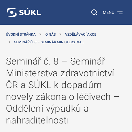
 NA HLAVNÍ OBSAH
Vyhledávání na web
MENU
ÚVODNÍ STRÁNKA
O NÁS
VZDĚLÁVACÍ AKCE
SEMINÁŘ Č. 8 – SEMINÁŘ MINISTERSTVA…
Seminář č. 8 – Seminář
Ministerstva zdravotnictví
ČR a SÚKL k dopadům
novely zákona o léčivech –
Oddělení výpadků a
nahraditelnosti