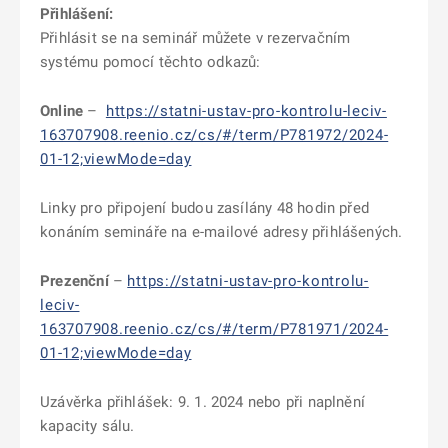
Přihlášení:
Přihlásit se na seminář můžete v rezervačním
systému pomocí těchto odkazů:
Online
–
https://statni-ustav-pro-kontrolu-leciv-
163707908.reenio.cz/cs/#/term/P781972/2024-
01-12;viewMode=day
Linky pro připojení budou zasílány 48 hodin před
konáním semináře na e-mailové adresy přihlášených.
Prezenční
–
https://statni-ustav-pro-kontrolu-
leciv-
163707908.reenio.cz/cs/#/term/P781971/2024-
01-12;viewMode=day
Uzávěrka přihlášek: 9. 1. 2024 nebo při naplnění
kapacity sálu.