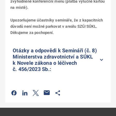
zvýhodněné konferenční menu (platba výlučně kartou
na místě).
Upozorňujeme účastníky semináře, že z kapacitních
důvodů není možné parkovat v areálu SZÚ/SÚKL.
Děkujeme za pochopení.
Otázky a odpovědi k Semináři (č. 8)
Ministerstva zdravotnictví a SÚKL
k Novele zákona o léčivech
č. 456/2023 Sb.:
Odkaz se otevře na nové kartě
Odkaz se otevře na nové kartě
Odkaz se otevře na nové kartě
Odkaz se otevře na nové kartě