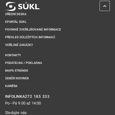
ZPĚT 
ÚŘEDNÍ DESKA
EPORTÁL SÚKL
POVINNĚ ZVEŘEJŇOVANÉ INFORMACE
PŘEHLED DŮLEŽITÝCH INFORMACÍ
VEŘEJNÉ ZAKÁZKY
KONTAKTY
PODATELNA / POKLADNA
MAPA STRÁNEK
ODBĚR NOVINEK
KARIÉRA
272 185 333
INFOLINKA
Po–Pá 9:00 až 14:00
Sledujte nás