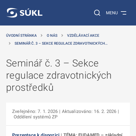
 NA HLAVNÍ OBSAH
Vyhledávání na web
MENU
ÚVODNÍ STRÁNKA
O NÁS
VZDĚLÁVACÍ AKCE
SEMINÁŘ Č. 3 – SEKCE REGULACE ZDRAVOTNICKÝCH…
Seminář č. 3 – Sekce
regulace zdravotnických
prostředků
Zveřejněno: 7. 1. 2026
| Aktualizováno: 16. 2. 2026
|
Oddělení systémů ZP
Prezentace k dispozici
| TÉMA: EUDAMED – základní