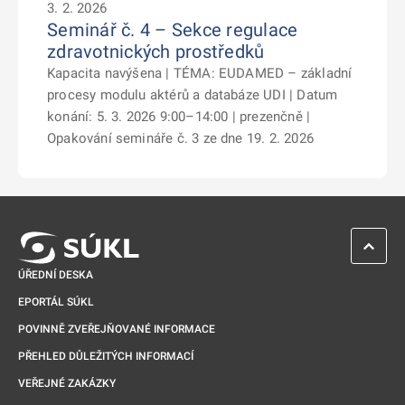
3. 2. 2026
Seminář č. 4 – Sekce regulace
zdravotnických prostředků
Kapacita navýšena | TÉMA: EUDAMED – základní
procesy modulu aktérů a databáze UDI | Datum
konání: 5. 3. 2026 9:00–14:00 | prezenčně |
Opakování semináře č. 3 ze dne 19. 2. 2026
ZPĚT 
ÚŘEDNÍ DESKA
EPORTÁL SÚKL
POVINNĚ ZVEŘEJŇOVANÉ INFORMACE
PŘEHLED DŮLEŽITÝCH INFORMACÍ
VEŘEJNÉ ZAKÁZKY