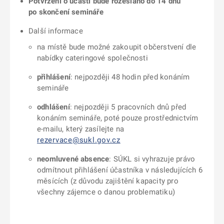
Potvrzení o účasti bude rozesláno do 14 dnů
po skončení semináře
Další informace
na místě bude možné zakoupit občerstvení dle
nabídky cateringové společnosti
přihlášení
: nejpozději 48 hodin před konáním
semináře
odhlášení
: nejpozději 5 pracovních dnů před
konáním semináře, poté pouze prostřednictvím
e-mailu, který zasílejte na
rezervace@sukl.gov.cz
neomluvené absence
: SÚKL si vyhrazuje právo
odmítnout přihlášení účastníka v následujících 6
měsících (z důvodu zajištění kapacity pro
všechny zájemce o danou problematiku)