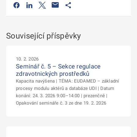
Odkaz se otevře na nové kartě
Odkaz se otevře na nové kartě
Odkaz se otevře na nové kartě
Odkaz se otevře na nové kartě
Související příspěvky
10. 2. 2026
Seminář č. 5 – Sekce regulace
zdravotnických prostředků
Kapacita navýšena | TÉMA: EUDAMED – základní
procesy modulu aktérů a databáze UDI | Datum
konání: 24. 3. 2026 9:00–14:00 | prezenčně |
Opakování semináře č. 3 ze dne 19. 2. 2026