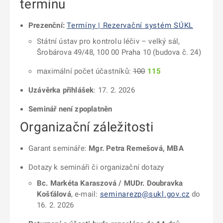
termínu
Prezenční:
Termíny | Rezervační systém SÚKL
Státní ústav pro kontrolu léčiv – velký sál,
Šrobárova 49/48, 100 00 Praha 10 (budova č. 24)
maximální počet účastníků:
100
115
Uzávěrka přihlášek
: 17. 2. 2026
Seminář není zpoplatněn
Organizační záležitosti
Garant semináře:
Mgr. Petra Remešová, MBA
Dotazy k semináři či organizační dotazy
Bc. Markéta Karaszová / MUDr. Doubravka
Košťálová
, e-mail:
seminarezp@sukl.gov.cz
do
16. 2. 2026