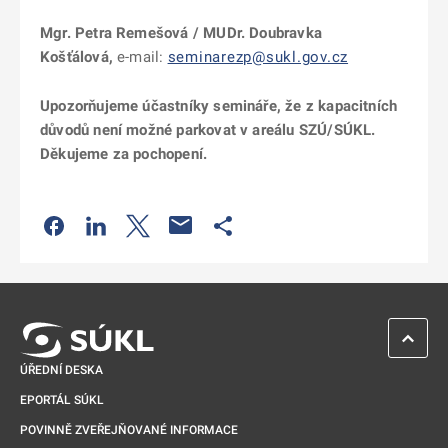
Mgr. Petra Remešová / MUDr. Doubravka
Košťálová,
e-mail:
seminarezp@sukl.gov.cz
Upozorňujeme účastníky semináře, že z kapacitních
důvodů není možné parkovat v areálu SZÚ/SÚKL.
Děkujeme za pochopení.
Odkaz se otevře na nové kartě
Odkaz se otevře na nové kartě
Odkaz se otevře na nové kartě
Odkaz se otevře na nové kartě
ZPĚT 
ÚŘEDNÍ DESKA
EPORTÁL SÚKL
POVINNĚ ZVEŘEJŇOVANÉ INFORMACE