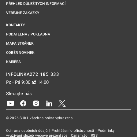
PŘEHLED DŮLEŽITÝCH INFORMACÍ
VEŘEJNÉ ZAKÁZKY
KONTAKTY
PODATELNA / POKLADNA
MAPA STRÁNEK
ODBĚR NOVINEK
KARIÉRA
272 185 333
INFOLINKA
Po–Pá 9:00 až 14:00
Sledujte nás
Odkaz se otevře na nové kartě
Odkaz se otevře na nové kartě
Odkaz se otevře na nové kartě
Odkaz se otevře na nové kartě
Odkaz se otevře na nové kartě
© 2026 SÚKL všechna práva vyhrazena
Ochrana osobních údajů
|
Prohlášení o přístupnosti
|
Podmínky
využívání služeb webové prezentace
|
Oznam.to
|
RSS