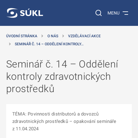
 NA HLAVNÍ OBSAH
Vyhledávání na web
MENU
ÚVODNÍ STRÁNKA
O NÁS
VZDĚLÁVACÍ AKCE
SEMINÁŘ Č. 14 – ODDĚLENÍ KONTROLY…
Seminář č. 14 – Oddělení
kontroly zdravotnických
prostředků
TÉMA: Povinnosti distributorů a dovozců
zdravotnických prostředků – opakování semináře
z 11.04.2024