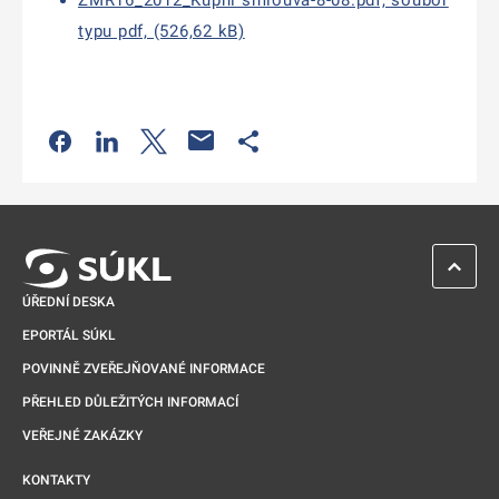
ZMR16_2012_Kupní smlouva-8-08.pdf, soubor
typu pdf, (526,62 kB)
Odkaz se otevře na nové kartě
Odkaz se otevře na nové kartě
Odkaz se otevře na nové kartě
Odkaz se otevře na nové kartě
ZPĚT 
ÚŘEDNÍ DESKA
EPORTÁL SÚKL
POVINNĚ ZVEŘEJŇOVANÉ INFORMACE
PŘEHLED DŮLEŽITÝCH INFORMACÍ
VEŘEJNÉ ZAKÁZKY
KONTAKTY