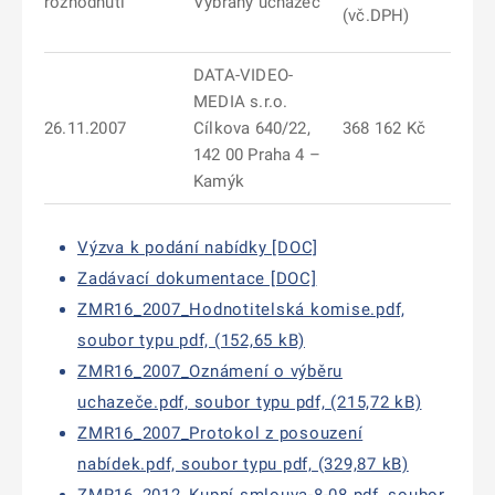
rozhodnutí
Vybraný uchazeč
(vč.DPH)
DATA-VIDEO-
MEDIA s.r.o.
26.11.2007
Cílkova 640/22,
368 162 Kč
142 00 Praha 4 –
Kamýk
Výzva k podání nabídky [DOC]
Zadávací dokumentace [DOC]
ZMR16_2007_Hodnotitelská komise.pdf,
soubor typu pdf, (152,65 kB)
ZMR16_2007_Oznámení o výběru
uchazeče.pdf, soubor typu pdf, (215,72 kB)
ZMR16_2007_Protokol z posouzení
nabídek.pdf, soubor typu pdf, (329,87 kB)