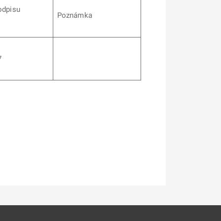
odpisu
Poznámka
7