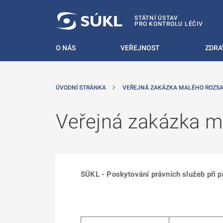
 NA HLAVNÍ OBSAH
STÁTNÍ ÚSTAV
PRO KONTROLU LÉČIV
O NÁS
VEŘEJNOST
ZDRA
ÚVODNÍ STRÁNKA
VEŘEJNÁ ZAKÁZKA MALÉHO ROZSAH
Veřejná zakázka m
SÚKL - Poskytování právních služeb při p