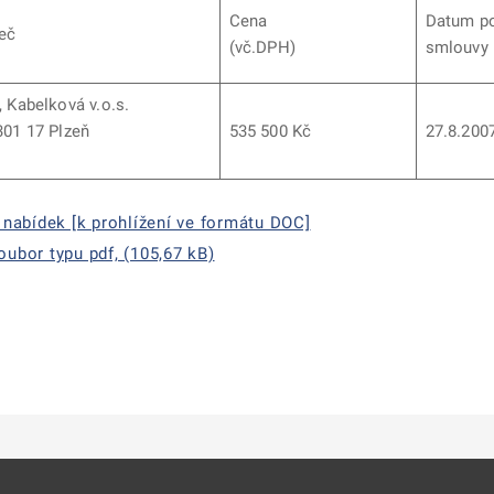
Cena
Datum p
eč
(vč.DPH)
smlouvy
 Kabelková v.o.s.
 301 17 Plzeň
535 500 Kč
27.8.200
nabídek [k prohlížení ve formátu DOC]
ubor typu pdf, (105,67 kB)
ě
é kartě
ře na nové kartě