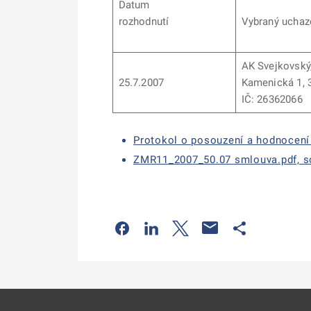
Datum
rozhodnutí
Vybraný uchaz
AK Svejkovský,
25.7.2007
Kamenická 1,
IČ: 26362066
Protokol o posouzení a hodnocení 
ZMR11_2007_50.07 smlouva.pdf, so
Odkaz se otevře na nové kartě
Odkaz se otevře na nové kart
Odkaz se otevře na nov
Odkaz se otev