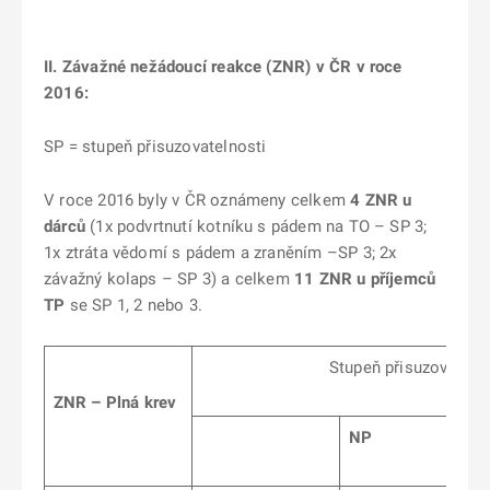
II. Závažné nežádoucí reakce (ZNR) v ČR v roce
2016:
SP = stupeň přisuzovatelnosti
V roce 2016 byly v ČR oznámeny celkem
4 ZNR
u
dárců
(1x podvrtnutí kotníku s pádem na TO – SP 3;
1x ztráta vědomí s pádem a zraněním –SP 3; 2x
závažný kolaps – SP 3) a celkem
11 ZNR u příjemců
TP
se SP 1, 2 nebo 3.
Stupeň přisuzovatelnos
ZNR – Plná krev
NP