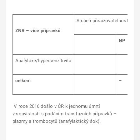
Stupeň přisuzovatelnosti
ZNR – více přípravků
NP
Anafylaxe/hypersenzitivita
celkem
–
V roce 2016 došlo v ČR k jednomu úmrtí
v souvislosti s podáním transfuzních přípravků –
plazmy a trombocytů (anafylaktický šok).