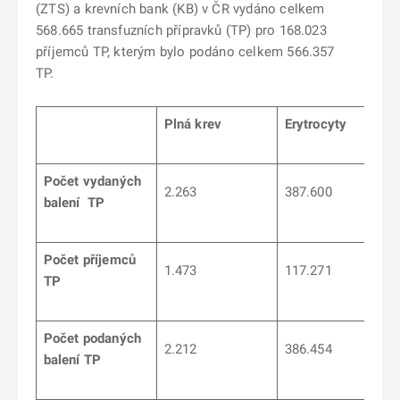
(ZTS) a krevních bank (KB) v ČR vydáno celkem
568.665 transfuzních přípravků (TP) pro 168.023
příjemců TP, kterým bylo podáno celkem 566.357
TP.
Plná krev
Erytrocyty
Počet vydaných
2.263
387.600
balení TP
Počet příjemců
1.473
117.271
TP
Počet podaných
2.212
386.454
balení TP