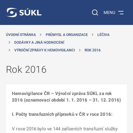
 NA HLAVNÍ OBSAH
Vyhledávání na web
MENU
ÚVODNÍ STRÁNKA
PRŮMYSL A ORGANIZACE
LÉČIVA
DODÁVKY A JINÁ HODNOCENÍ
VÝROČNÍ ZPRÁVY K HEMOVIGILANCI
ROK 2016
Rok 2016
Hemovigilance ČR – Výroční zpráva SÚKL za rok
2016 (oznamovací období 1. 1. 2016 – 31. 12. 2016)
I. Počty transfuzních přípravků v ČR v roce 2016:
V roce 2016 bylo ve 144 zařízeních transfuzní služby