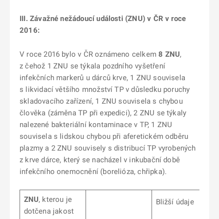
III. Závažné nežádoucí události (ZNU) v ČR v roce
2016:
V roce 2016 bylo v ČR oznámeno celkem
8 ZNU
,
z čehož 1 ZNU se týkala pozdního vyšetření
infekčních markerů u dárců krve, 1 ZNU souvisela
s likvidací většího množství TP v důsledku poruchy
skladovacího zařízení, 1 ZNU souvisela s chybou
člověka (záměna TP při expedici), 2 ZNU se týkaly
nalezené bakteriální kontaminace v TP, 1 ZNU
souvisela s lidskou chybou při aferetickém odběru
plazmy a 2 ZNU souvisely s distribucí TP vyrobených
z krve dárce, který se nacházel v inkubační době
infekčního onemocnění (borelióza, chřipka).
ZNU
, kterou je
Bližší údaje
dotčena jakost