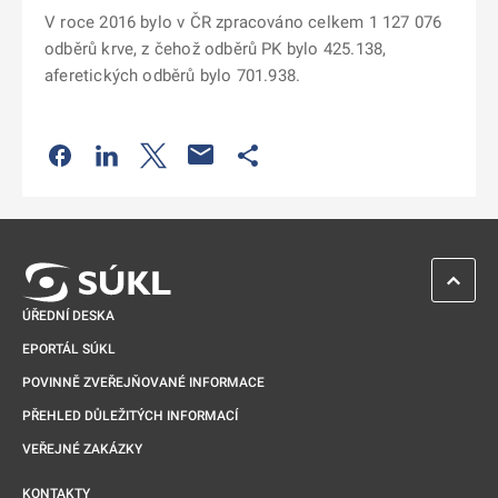
V roce 2016 bylo v ČR zpracováno celkem 1 127 076
odběrů krve, z čehož odběrů PK bylo 425.138,
aferetických odběrů bylo 701.938.
Odkaz se otevře na nové kartě
Odkaz se otevře na nové kartě
Odkaz se otevře na nové kartě
Odkaz se otevře na nové kartě
ZPĚT 
ÚŘEDNÍ DESKA
EPORTÁL SÚKL
POVINNĚ ZVEŘEJŇOVANÉ INFORMACE
PŘEHLED DŮLEŽITÝCH INFORMACÍ
VEŘEJNÉ ZAKÁZKY
KONTAKTY