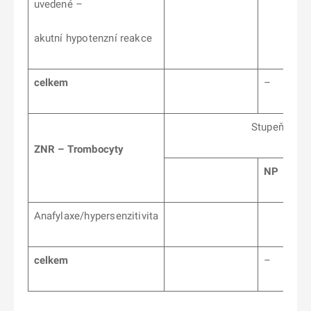
uvedené –
akutní hypotenzní reakce
celkem
–
Stupeň přisuzovat
ZNR – Trombocyty
NP
Anafylaxe/hypersenzitivita
celkem
–