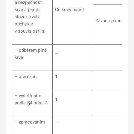
a bezpečnost
krve a jejích
Celkový počet
složek kvůli
Závada přípravku
odchylce
v souvislosti s:
– odběrem plné
–
krve
– aferézou
1
– vyšetřením
1
podle §4 odst. 3
– zpracováním
–