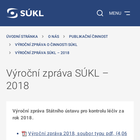
 NA HLAVNÍ OBSAH
Vyhledávání na web
MENU
ÚVODNÍ STRÁNKA
O NÁS
PUBLIKAČNÍ ČINNOST
VÝROČNÍ ZPRÁVA O ČINNOSTI SÚKL
VÝROČNÍ ZPRÁVA SÚKL – 2018
Výroční zpráva SÚKL –
2018
Výroční zpráva Státního ústavu pro kontrolu léčiv za
rok 2018.
Výroční zpráva 2018, soubor typu pdf, (4,06