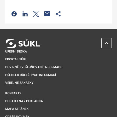
Odkaz se otevře na nové kartě
Odkaz se otevře na nové kartě
Odkaz se otevře na nové kartě
Odkaz se otevře na nové kartě
ZPĚT 
ÚŘEDNÍ DESKA
EPORTÁL SÚKL
POVINNĚ ZVEŘEJŇOVANÉ INFORMACE
PŘEHLED DŮLEŽITÝCH INFORMACÍ
VEŘEJNÉ ZAKÁZKY
KONTAKTY
PODATELNA / POKLADNA
MAPA STRÁNEK
ODBĚR NOVINEK