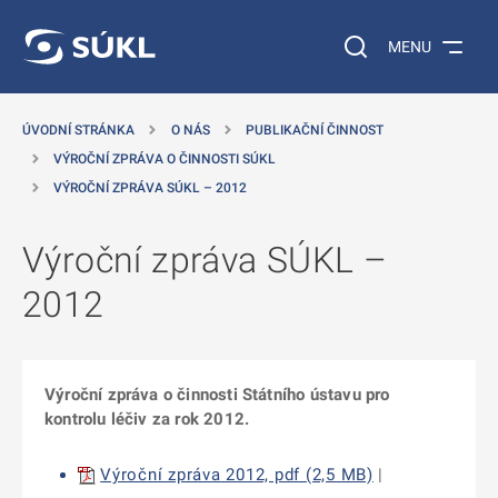
 NA HLAVNÍ OBSAH
Vyhledávání na web
MENU
ÚVODNÍ STRÁNKA
O NÁS
PUBLIKAČNÍ ČINNOST
VÝROČNÍ ZPRÁVA O ČINNOSTI SÚKL
VÝROČNÍ ZPRÁVA SÚKL – 2012
Výroční zpráva SÚKL –
2012
Výroční zpráva o činnosti Státního ústavu pro
kontrolu léčiv za rok 2012.
Výroční zpráva 2012, pdf (2,5 MB)
|