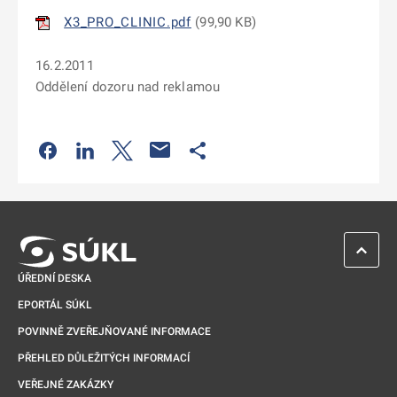
X3_PRO_CLINIC.pdf
(
99,90 KB
)
16.2.2011
Oddělení dozoru nad reklamou
Odkaz se otevře na nové kartě
Odkaz se otevře na nové kartě
Odkaz se otevře na nové kartě
Odkaz se otevře na nové kartě
ZPĚT 
ÚŘEDNÍ DESKA
EPORTÁL SÚKL
POVINNĚ ZVEŘEJŇOVANÉ INFORMACE
PŘEHLED DŮLEŽITÝCH INFORMACÍ
VEŘEJNÉ ZAKÁZKY