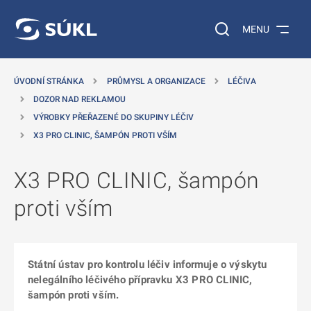
 NA HLAVNÍ OBSAH
Vyhledávání na web
MENU
ÚVODNÍ STRÁNKA
PRŮMYSL A ORGANIZACE
LÉČIVA
DOZOR NAD REKLAMOU
VÝROBKY PŘEŘAZENÉ DO SKUPINY LÉČIV
X3 PRO CLINIC, ŠAMPÓN PROTI VŠÍM
X3 PRO CLINIC, šampón
proti vším
Státní ústav pro kontrolu léčiv informuje o výskytu
nelegálního léčivého přípravku X3 PRO CLINIC,
šampón proti vším.