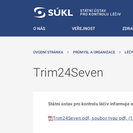
 NA HLAVNÍ OBSAH
STÁTNÍ ÚSTAV
PRO KONTROLU LÉČIV
O NÁS
VEŘEJNOST
ZDRA
ÚVODNÍ STRÁNKA
PRŮMYSL A ORGANIZACE
LÉČI
Trim24Seven
Státní ústav pro kontrolu léčiv informuje
Trim24Seven.pdf, soubor typu pdf, (1