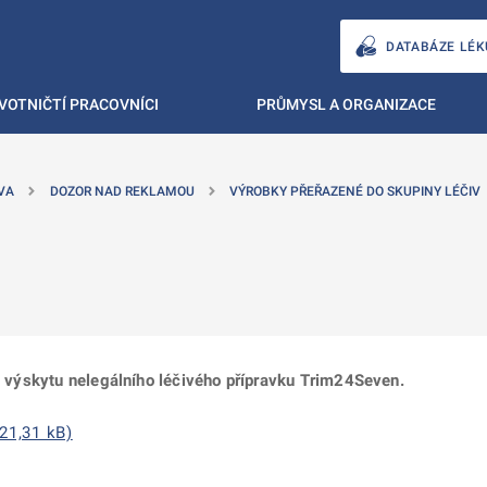
DATABÁZE LÉK
VOTNIČTÍ PRACOVNÍCI
PRŮMYSL A ORGANIZACE
VA
DOZOR NAD REKLAMOU
VÝROBKY PŘEŘAZENÉ DO SKUPINY LÉČIV
 o výskytu nelegálního léčivého přípravku Trim24Seven.
21,31 kB)