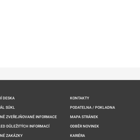
ě
é kartě
ře na nové kartě
Í DESKA
KONTAKTY
ÁL SÚKL
PODATELNA / POKLADNA
NNĚ ZVEŘEJŇOVANÉ INFORMACE
MAPA STRÁNEK
ED DŮLEŽITÝCH INFORMACÍ
ODBĚR NOVINEK
NÉ ZAKÁZKY
KARIÉRA