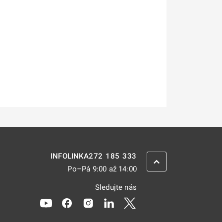
272 185 333
INFOLINKA
ZPĚT NAHORU
Po–Pá 9:00 až 14:00
Sledujte nás
Odkaz se otevře na nové kartě
Odkaz se otevře na nové kartě
Odkaz se otevře na nové kartě
Odkaz se otevře na nové kar
Odkaz se otevře na nov