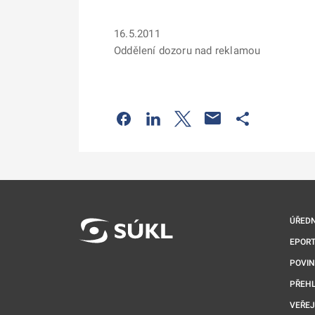
16.5.2011
Oddělení dozoru nad reklamou
Odkaz se otevře na nové kartě
Odkaz se otevře na nové kart
Odkaz se otevře na nov
Odkaz se otev
ÚŘEDN
EPORT
POVI
PŘEHL
VEŘEJ