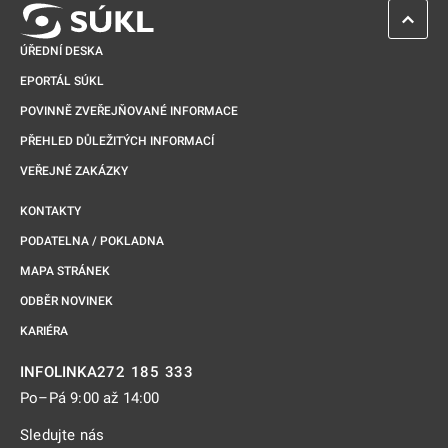
ZPĚT 
ÚŘEDNÍ DESKA
EPORTÁL SÚKL
POVINNĚ ZVEŘEJŇOVANÉ INFORMACE
PŘEHLED DŮLEŽITÝCH INFORMACÍ
VEŘEJNÉ ZAKÁZKY
KONTAKTY
PODATELNA / POKLADNA
MAPA STRÁNEK
ODBĚR NOVINEK
KARIÉRA
272 185 333
INFOLINKA
Po–Pá 9:00 až 14:00
Sledujte nás