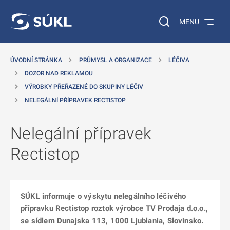
 NA HLAVNÍ OBSAH
Vyhledávání na web
MENU
ÚVODNÍ STRÁNKA
PRŮMYSL A ORGANIZACE
LÉČIVA
DOZOR NAD REKLAMOU
VÝROBKY PŘEŘAZENÉ DO SKUPINY LÉČIV
NELEGÁLNÍ PŘÍPRAVEK RECTISTOP
Nelegální přípravek
Rectistop
SÚKL informuje o výskytu nelegálního léčivého
přípravku Rectistop roztok výrobce TV Prodaja d.o.o.,
se sídlem Dunajska 113, 1000 Ljublania, Slovinsko.