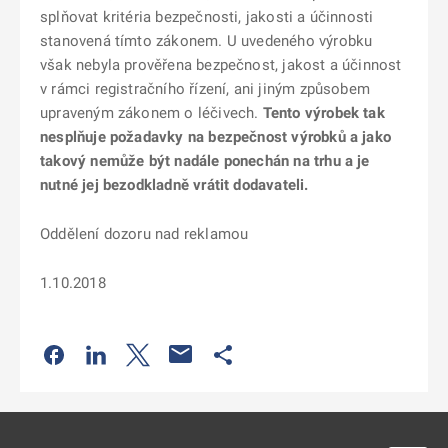
splňovat kritéria bezpečnosti, jakosti a účinnosti
stanovená tímto zákonem. U uvedeného výrobku
však nebyla prověřena bezpečnost, jakost a účinnost
v rámci registračního řízení, ani jiným způsobem
upraveným zákonem o léčivech.
Tento výrobek tak
nesplňuje požadavky na bezpečnost výrobků a jako
takový nemůže být nadále ponechán na trhu a je
nutné jej bezodkladně vrátit dodavateli.
Oddělení dozoru nad reklamou
1.10.2018
Odkaz se otevře na nové kartě
Odkaz se otevře na nové kartě
Odkaz se otevře na nové kartě
Odkaz se otevře na nové kartě