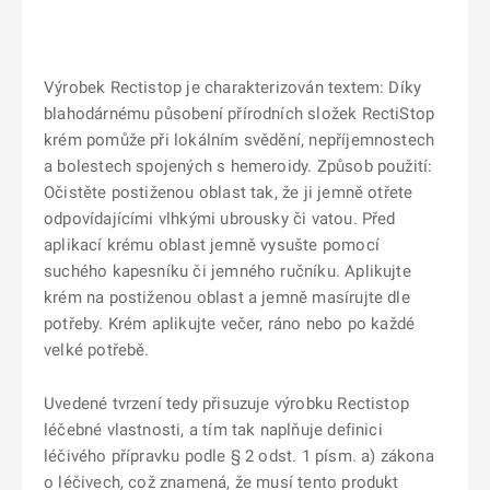
Výrobek Rectistop je charakterizován textem: Díky
blahodárnému působení přírodních složek RectiStop
krém pomůže při lokálním svědění, nepříjemnostech
a bolestech spojených s hemeroidy. Způsob použití:
Očistěte postiženou oblast tak, že ji jemně otřete
odpovídajícími vlhkými ubrousky či vatou. Před
aplikací krému oblast jemně vysušte pomocí
suchého kapesníku či jemného ručníku. Aplikujte
krém na postiženou oblast a jemně masírujte dle
potřeby. Krém aplikujte večer, ráno nebo po každé
velké potřebě.
Uvedené tvrzení tedy přisuzuje výrobku Rectistop
léčebné vlastnosti, a tím tak naplňuje definici
léčivého přípravku podle § 2 odst. 1 písm. a) zákona
o léčivech, což znamená, že musí tento produkt