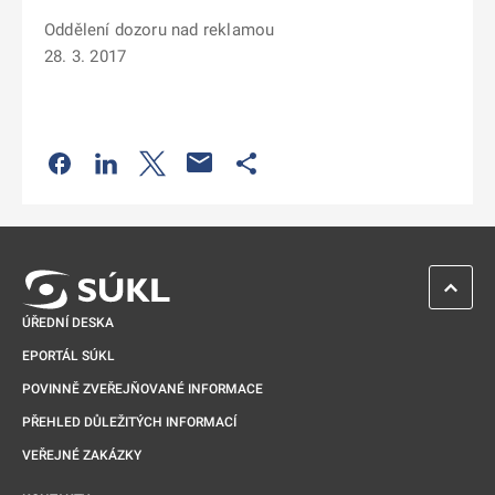
Oddělení dozoru nad reklamou
28. 3. 2017
Odkaz se otevře na nové kartě
Odkaz se otevře na nové kartě
Odkaz se otevře na nové kartě
Odkaz se otevře na nové kartě
ZPĚT 
ÚŘEDNÍ DESKA
EPORTÁL SÚKL
POVINNĚ ZVEŘEJŇOVANÉ INFORMACE
PŘEHLED DŮLEŽITÝCH INFORMACÍ
VEŘEJNÉ ZAKÁZKY