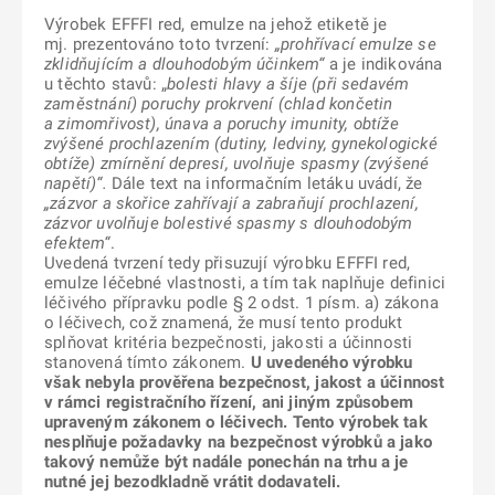
Výrobek EFFFI red, emulze na jehož etiketě je
mj. prezentováno toto tvrzení:
„prohřívací emulze se
zklidňujícím a dlouhodobým účinkem“
a je indikována
u těchto stavů: „
bolesti hlavy a šíje (při sedavém
zaměstnání) poruchy prokrvení (chlad končetin
a zimomřivost), únava a poruchy imunity, obtíže
zvýšené prochlazením (dutiny, ledviny, gynekologické
obtíže) zmírnění depresí, uvolňuje spasmy (zvýšené
napětí)“.
Dále text na informačním letáku uvádí, že
„zázvor a skořice zahřívají a zabraňují prochlazení,
zázvor uvolňuje bolestivé spasmy s dlouhodobým
efektem“
.
Uvedená tvrzení tedy přisuzují výrobku
EFFFI red,
emulze
léčebné vlastnosti, a tím tak naplňuje definici
léčivého přípravku podle § 2 odst. 1 písm. a) zákona
o léčivech, což znamená, že musí tento produkt
splňovat kritéria bezpečnosti, jakosti a účinnosti
stanovená tímto zákonem.
U uvedeného výrobku
však nebyla prověřena bezpečnost, jakost a účinnost
v rámci registračního řízení, ani jiným způsobem
upraveným zákonem o léčivech. Tento výrobek tak
nesplňuje požadavky na bezpečnost výrobků a jako
takový nemůže být nadále ponechán na trhu a je
nutné jej bezodkladně vrátit dodavateli.