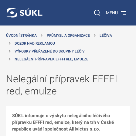
 NA HLAVNÍ OBSAH
Vyhledávání na web
MENU
ÚVODNÍ STRÁNKA
PRŮMYSL A ORGANIZACE
LÉČIVA
DOZOR NAD REKLAMOU
VÝROBKY PŘEŘAZENÉ DO SKUPINY LÉČIV
NELEGÁLNÍ PŘÍPRAVEK EFFFI RED, EMULZE
Nelegální přípravek EFFFI
red, emulze
SÚKL informuje o výskytu nelegálního léčivého
přípravku EFFFI red, emulze, který na trh v České
republice uvádí společnost Allivictus s.r.o.