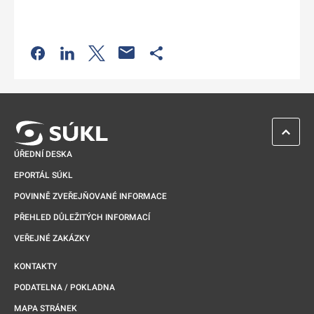
Odkaz se otevře na nové kartě
Odkaz se otevře na nové kartě
Odkaz se otevře na nové kartě
Odkaz se otevře na nové kartě
ZPĚT 
ÚŘEDNÍ DESKA
EPORTÁL SÚKL
POVINNĚ ZVEŘEJŇOVANÉ INFORMACE
PŘEHLED DŮLEŽITÝCH INFORMACÍ
VEŘEJNÉ ZAKÁZKY
KONTAKTY
PODATELNA / POKLADNA
MAPA STRÁNEK