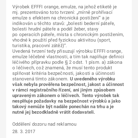
Výrobek EFFFI orange, emulze, na jehož etiketě je
mj. prezentováno toto tvrzení: „mírně prohřívací
emulze s efektem na chronická postižení“ a je
indikován u těchto stavů: „bolesti bederní páteře,
bolesti hrudní páteře a podél žeber, stavy
po operacích páteře, místa s chronickým postižením,
vhodné k použití před fyzickou aktivitou (sport,
turistika, pracovní zátěž)“.
Uvedená tvrzení tedy přisuzují výrobku EFFFI orange,
emulze léčebné vlastnosti, a tím tak naplňuje definici
léčivého přípravku podle § 2 odst. 1 písm. a) zákona
o léčivech, což znamená, že musí tento produkt
splňovat kritéria bezpečnosti, jakosti a účinnosti
stanovená tímto zákonem.
U uvedeného výrobku
však nebyla prověřena bezpečnost, jakost a účinnost
v rámci registračního řízení, ani jiným způsobem
upraveným zákonem o léčivech. Tento výrobek tak
nesplňuje požadavky na bezpečnost výrobků a jako
takový nemůže být nadále ponechán na trhu a je
nutné jej bezodkladně vrátit dodavateli.
Oddělení dozoru nad reklamou
28. 3. 2017