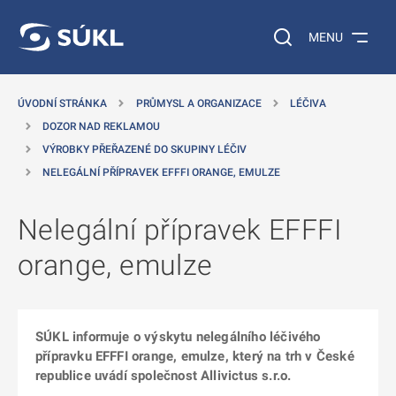
 NA HLAVNÍ OBSAH
Vyhledávání na web
MENU
ÚVODNÍ STRÁNKA
PRŮMYSL A ORGANIZACE
LÉČIVA
DOZOR NAD REKLAMOU
VÝROBKY PŘEŘAZENÉ DO SKUPINY LÉČIV
NELEGÁLNÍ PŘÍPRAVEK EFFFI ORANGE, EMULZE
Nelegální přípravek EFFFI
orange, emulze
SÚKL informuje o výskytu nelegálního léčivého
přípravku EFFFI orange, emulze, který na trh v České
republice uvádí společnost Allivictus s.r.o.