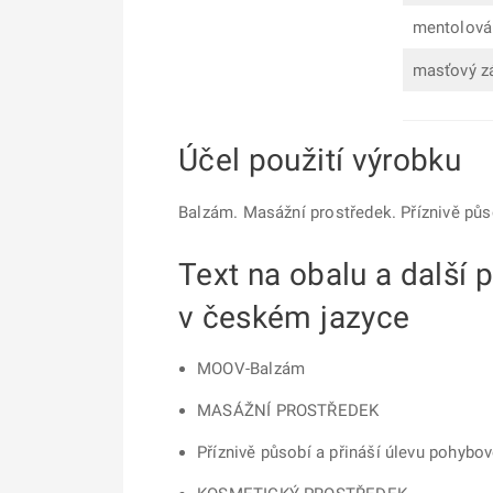
mentolová 
masťový zá
Účel použití výrobku
Balzám. Masážní prostředek. Příznivě pů
Text na obalu a další
v českém jazyce
MOOV-Balzám
MASÁŽNÍ PROSTŘEDEK
Příznivě působí a přináší úlevu pohyb