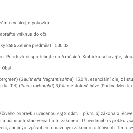
zámu masírujte pokožku.
abraňte vniknutí do očí.
liky 2686 Zelené předměstí 530 02
hu. Po otevření spotřebujte do 6 měsíců. Krabičku schovejte, slou
. Obal
tergreen) (
Gaultheria fragrantissima
) 15,0 %, esenciální olej z listu
n ka Tel) (
Pinus roxburghii
) 3,0%, mentolová báze (Pudina Men ka 
čivého přípravku uvedenou v § 2 odst. 1 písm. b) zákona o léčive
sti a účinnosti stanovená tímto zákonem. U uvedeného výrobku vš
řízení, ani jiným způsobem upraveným zákonem o léčivech. Tento 