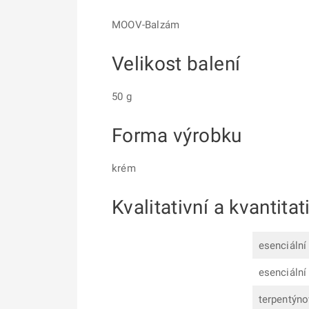
MOOV-Balzám
Velikost balení
50 g
Forma výrobku
krém
Kvalitativní a kvantitat
esenciální 
esenciální 
terpentýnov