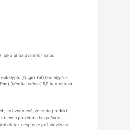
ží jako příbalová informace.
 eukalyptu (Nilgiri Tel) (
Eucalyptus
Pho) (
Mentha viridis
) 5,0 %, masťová
ch, což znamená, že tento produkt
ak nebyla prověřena bezpečnost,
výrobek tak nesplňuje požadavky na