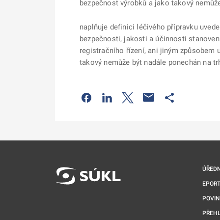
bezpečnost výrobků a jako takový nemůže 
naplňuje definici léčivého přípravku uved
bezpečnosti, jakosti a účinnosti stanove
registračního řízení, ani jiným způsobem
takový nemůže být nadále ponechán na trh
Odkaz se otevře na nové kartě
Odkaz se otevře na nové kart
Odkaz se otevře na nov
Odkaz se otev
ÚŘEDN
EPORT
POVI
PŘEHL