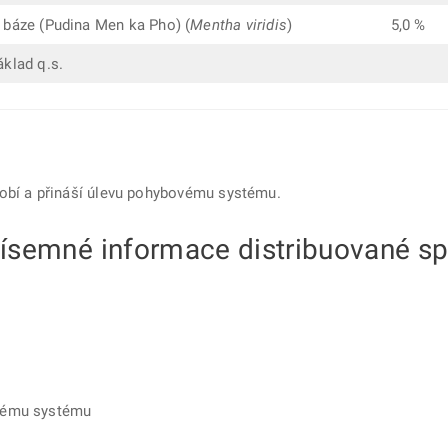
báze (Pudina Men ka Pho) (
Mentha viridis
)
5,0 %
klad q.s.
sobí a přináší úlevu pohybovému systému.
 písemné informace distribuované s
ovému systému