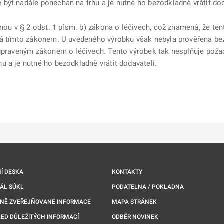
být nadále ponechán na trhu a je nutné ho bezodkladně vrátit dod
enou v § 2 odst. 1 písm. b) zákona o léčivech, což znamená, že ten
ná tímto zákonem. U uvedeného výrobku však nebyla prověřena bez
 upraveným zákonem o léčivech. Tento výrobek tak nesplňuje pož
u a je nutné ho bezodkladně vrátit dodavateli.
ě
é kartě
ře na nové kartě
Í DESKA
KONTAKTY
ÁL SÚKL
PODATELNA / POKLADNA
NNĚ ZVEŘEJŇOVANÉ INFORMACE
MAPA STRÁNEK
ED DŮLEŽITÝCH INFORMACÍ
ODBĚR NOVINEK