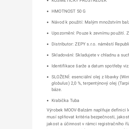
KOSMETICKÝ PROSTŘEDEK
HMOTNOST 50 G
Návod k použití: Malým množstvím bal
Upozornění: Pouze k zevnímu použití. Z
Distributor: ZEPY s.r.o. náměstí Repub
Skladování: Skladujete v chladnu a suc
Identifikace šarže a datum spotřeby viz
SLOŽENÍ: esenciální olej z libavky (Win
globulus
) 2,0 %, terpentýnový olej (Tarpi
báze.
Krabička Tuba
Výrobek MOOV-Balzám naplňuje definici lé
musí splňovat kritéria bezpečnosti, jako
jakost a účinnost v rámci registračního 