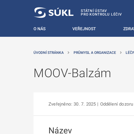
 NA HLAVNÍ OBSAH
STÁTNÍ ÚSTAV
PRO KONTROLU LÉČIV
O NÁS
VEŘEJNOST
ZDRA
ÚVODNÍ STRÁNKA
PRŮMYSL A ORGANIZACE
LÉČI
MOOV-Balzám
Zveřejněno: 30. 7. 2025
|
Oddělení dozoru
Název