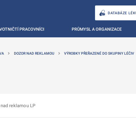
DATABÁZE LÉK
VOTNIČTÍ PRACOVNÍCI
PRŮMYSL A ORGANIZACE
VA
DOZOR NAD REKLAMOU
VÝROBKY PŘEŘAZENÉ DO SKUPINY LÉČIV
 nad reklamou LP