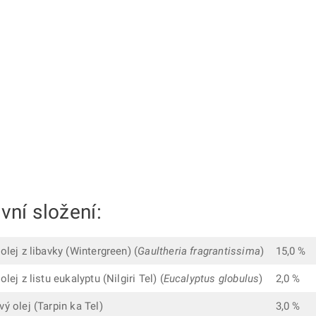
ivní složení:
olej z libavky (Wintergreen) (
Gaultheria fragrantissima
)
15,0 %
olej z listu eukalyptu (Nilgiri Tel) (
Eucalyptus globulus
)
2,0 %
ý olej (Tarpin ka Tel)
3,0 %