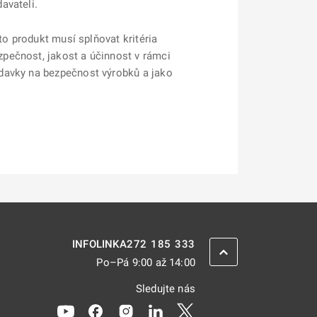
avateli.
to produkt musí splňovat kritéria
pečnost, jakost a účinnost v rámci
adavky na bezpečnost výrobků a jako
272 185 333
INFOLINKA
ZPĚT NAHORU
Po–Pá 9:00 až 14:00
Sledujte nás
Odkaz se otevře na nové kartě
Odkaz se otevře na nové kartě
Odkaz se otevře na nové kartě
Odkaz se otevře na nové kar
Odkaz se otevře na nov