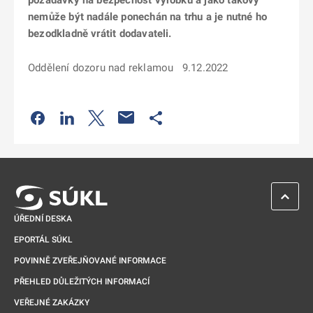
požadavky na bezpečnost výrobků a jako takový
nemůže být nadále ponechán na trhu a je nutné ho
bezodkladně vrátit dodavateli.
Oddělení dozoru nad reklamou 9.12.2022
Odkaz se otevře na nové kartě
Odkaz se otevře na nové kartě
Odkaz se otevře na nové kartě
Odkaz se otevře na nové kartě
ZPĚT 
ÚŘEDNÍ DESKA
EPORTÁL SÚKL
POVINNĚ ZVEŘEJŇOVANÉ INFORMACE
PŘEHLED DŮLEŽITÝCH INFORMACÍ
VEŘEJNÉ ZAKÁZKY