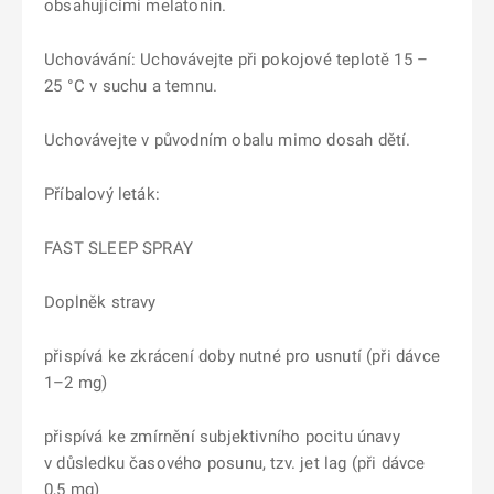
obsahujícími melatonin.
Uchovávání: Uchovávejte při pokojové teplotě 15 –
25 °C v suchu a temnu.
Uchovávejte v původním obalu mimo dosah dětí.
Příbalový leták:
FAST SLEEP SPRAY
Doplněk stravy
přispívá ke zkrácení doby nutné pro usnutí (při dávce
1–2 mg)
přispívá ke zmírnění subjektivního pocitu únavy
v důsledku časového posunu, tzv. jet lag (při dávce
0,5 mg)