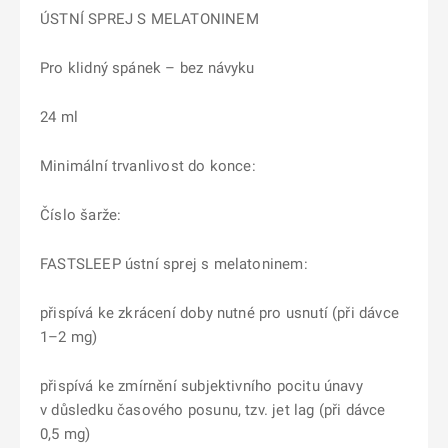
ÚSTNÍ SPREJ S MELATONINEM
Pro klidný spánek – bez návyku
24 ml
Minimální trvanlivost do konce:
Číslo šarže:
FASTSLEEP ústní sprej s melatoninem:
přispívá ke zkrácení doby nutné pro usnutí (při dávce
1–2 mg)
přispívá ke zmírnění subjektivního pocitu únavy
v důsledku časového posunu, tzv. jet lag (při dávce
0,5 mg)