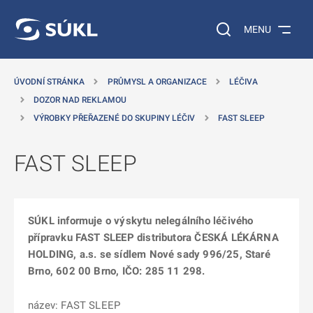
 NA HLAVNÍ OBSAH
Vyhledávání na web
MENU
ÚVODNÍ STRÁNKA
PRŮMYSL A ORGANIZACE
LÉČIVA
DOZOR NAD REKLAMOU
VÝROBKY PŘEŘAZENÉ DO SKUPINY LÉČIV
FAST SLEEP
FAST SLEEP
SÚKL informuje o výskytu nelegálního léčivého
přípravku FAST SLEEP distributora ČESKÁ LÉKÁRNA
HOLDING, a.s. se sídlem Nové sady 996/25, Staré
Brno, 602 00 Brno, IČO: 285 11 298.
název: FAST SLEEP