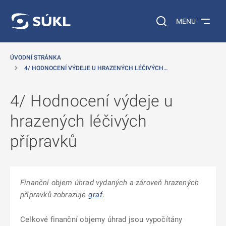
 NA HLAVNÍ OBSAH
Vyhledávání na web
MENU
ÚVODNÍ STRÁNKA
4/ HODNOCENÍ VÝDEJE U HRAZENÝCH LÉČIVÝCH…
4/ Hodnocení výdeje u
hrazených léčivých
přípravků
Finanční objem úhrad vydaných a zároveň hrazených
přípravků zobrazuje
graf
.
Celkové finanční objemy úhrad jsou vypočítány