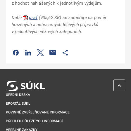
z hodnot nahlášených k jednotlivým výdejům.
Další
graf
(
935,62 KB
) se zaměřuje na poměr
hrazených a nehrazených léčivých přípravků
v jednotlivých věkových kategoriích.
Odkaz se otevře na nové kartě
Odkaz se otevře na nové kartě
Odkaz se otevře na nové kartě
Odkaz se otevře na nové kartě
ZPĚT 
ÚŘEDNÍ DESKA
EPORTÁL SÚKL
POVINNĚ ZVEŘEJŇOVANÉ INFORMACE
PŘEHLED DŮLEŽITÝCH INFORMACÍ
VEŘEJNÉ ZAKÁZKY