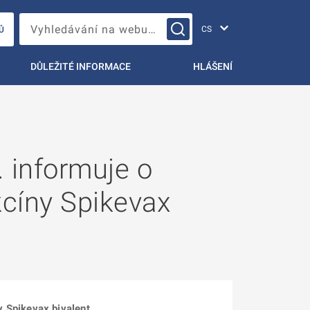
Změna jazyka
Vyhledávání na webu…
Ů
DŮLEŽITÉ INFORMACE
HLÁŠENÍ
informuje o
cíny Spikevax
 Spikevax bivalent.