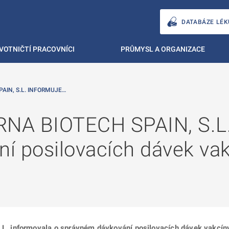
DATABÁZE LÉK
VOTNIČTÍ PRACOVNÍCI
PRŮMYSL A ORGANIZACE
AIN, S.L. INFORMUJE…
NA BIOTECH SPAIN, S.L. 
í posilovacích dávek vak
 informovala o správném dávkování posilovacích dávek vakcíny