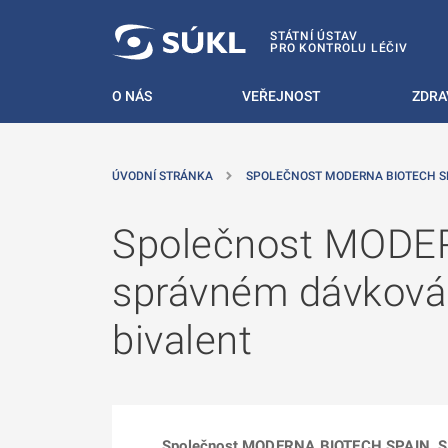
 NA HLAVNÍ OBSAH
STÁTNÍ ÚSTAV
PRO KONTROLU LÉČIV
O NÁS
VEŘEJNOST
ZDRA
ÚVODNÍ STRÁNKA
SPOLEČNOST MODERNA BIOTECH SP
Společnost MODER
správném dávkován
bivalent
Společnost MODERNA BIOTECH SPAIN, S.L.