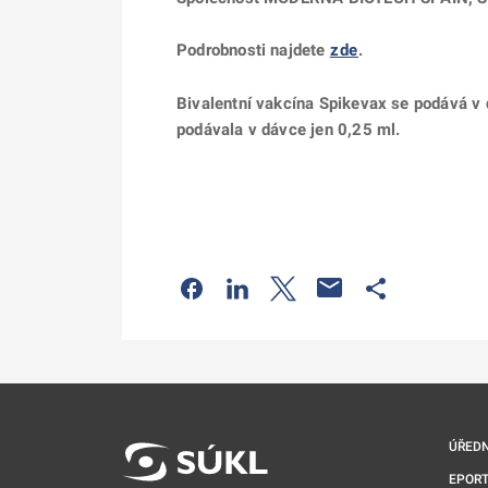
Podrobnosti najdete
zde
.
Bivalentní vakcína Spikevax se podává v 
podávala v dávce jen 0,25 ml.
Odkaz se otevře na nové kartě
Odkaz se otevře na nové kart
Odkaz se otevře na nov
Odkaz se otev
ÚŘEDN
EPORT