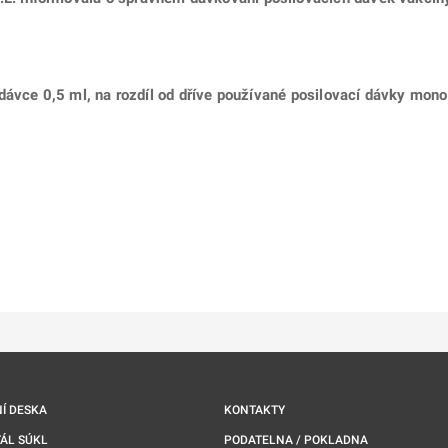
dávce 0,5 ml, na rozdíl od dříve používané posilovací dávky mono
ě
é kartě
ře na nové kartě
Í DESKA
KONTAKTY
ÁL SÚKL
PODATELNA / POKLADNA