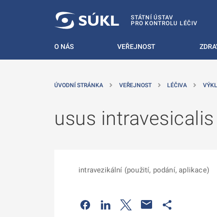
 NA HLAVNÍ OBSAH
STÁTNÍ ÚSTAV
PRO KONTROLU LÉČIV
O NÁS
VEŘEJNOST
ZDRA
ÚVODNÍ STRÁNKA
VEŘEJNOST
LÉČIVA
VÝKL
usus intravesicalis
intravezikální (použití, podání, aplikace)
Odkaz se otevře na nové kartě
Odkaz se otevře na nové kart
Odkaz se otevře na nov
Odkaz se otev