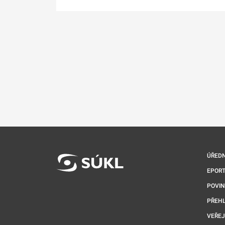
ÚŘEDN
EPORT
POVI
PŘEHL
VEŘEJ