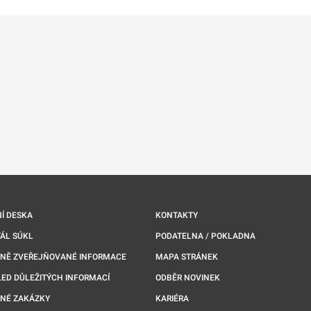
Í DESKA
KONTAKTY
ÁL SÚKL
PODATELNA / POKLADNA
NNĚ ZVEŘEJŇOVANÉ INFORMACE
MAPA STRÁNEK
ED DŮLEŽITÝCH INFORMACÍ
ODBĚR NOVINEK
NÉ ZAKÁZKY
KARIÉRA