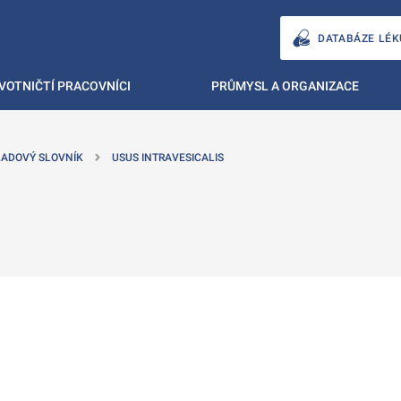
DATABÁZE LÉK
VOTNIČTÍ PRACOVNÍCI
PRŮMYSL A ORGANIZACE
ADOVÝ SLOVNÍK
USUS INTRAVESICALIS
ě
é kartě
ře na nové kartě