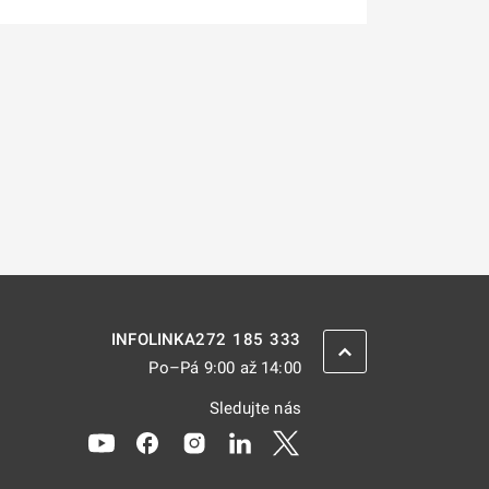
272 185 333
INFOLINKA
ZPĚT NAHORU
Po–Pá 9:00 až 14:00
Sledujte nás
Odkaz se otevře na nové kartě
Odkaz se otevře na nové kartě
Odkaz se otevře na nové kartě
Odkaz se otevře na nové kar
Odkaz se otevře na nov