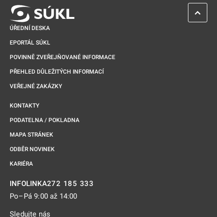
ZPĚT 
ÚŘEDNÍ DESKA
EPORTÁL SÚKL
POVINNĚ ZVEŘEJŇOVANÉ INFORMACE
PŘEHLED DŮLEŽITÝCH INFORMACÍ
VEŘEJNÉ ZAKÁZKY
KONTAKTY
PODATELNA / POKLADNA
MAPA STRÁNEK
ODBĚR NOVINEK
KARIÉRA
272 185 333
INFOLINKA
Po–Pá 9:00 až 14:00
Sledujte nás