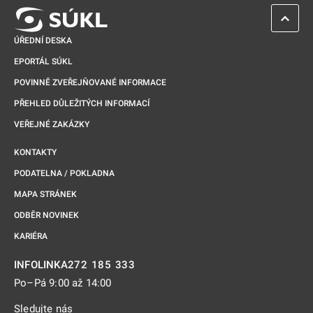
ZPĚT 
ÚŘEDNÍ DESKA
EPORTÁL SÚKL
POVINNĚ ZVEŘEJŇOVANÉ INFORMACE
PŘEHLED DŮLEŽITÝCH INFORMACÍ
VEŘEJNÉ ZAKÁZKY
KONTAKTY
PODATELNA / POKLADNA
MAPA STRÁNEK
ODBĚR NOVINEK
KARIÉRA
272 185 333
INFOLINKA
Po–Pá 9:00 až 14:00
Sledujte nás