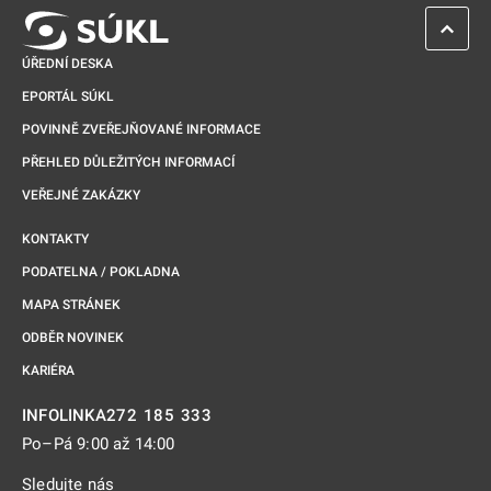
ZPĚT 
ÚŘEDNÍ DESKA
EPORTÁL SÚKL
POVINNĚ ZVEŘEJŇOVANÉ INFORMACE
PŘEHLED DŮLEŽITÝCH INFORMACÍ
VEŘEJNÉ ZAKÁZKY
KONTAKTY
PODATELNA / POKLADNA
MAPA STRÁNEK
ODBĚR NOVINEK
KARIÉRA
272 185 333
INFOLINKA
Po–Pá 9:00 až 14:00
Sledujte nás