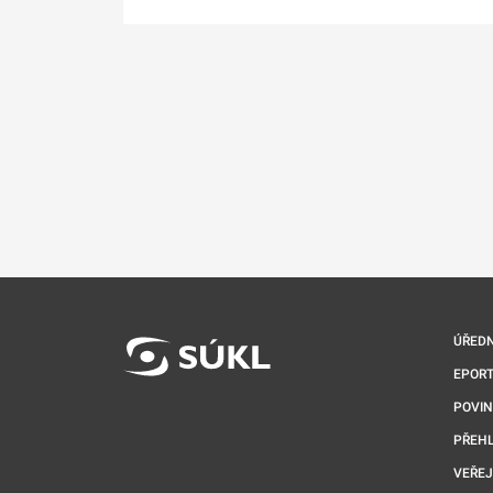
ÚŘEDN
EPORT
POVI
PŘEHL
VEŘEJ