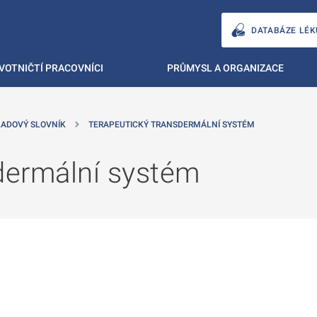
DATABÁZE LÉK
VOTNIČTÍ PRACOVNÍCI
PRŮMYSL A ORGANIZACE
ADOVÝ SLOVNÍK
TERAPEUTICKÝ TRANSDERMÁLNÍ SYSTÉM
sdermální systém
ě
é kartě
ře na nové kartě