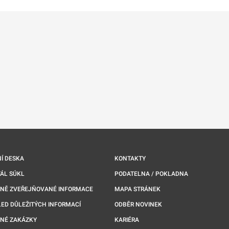
Í DESKA
KONTAKTY
ÁL SÚKL
PODATELNA / POKLADNA
NNĚ ZVEŘEJŇOVANÉ INFORMACE
MAPA STRÁNEK
ED DŮLEŽITÝCH INFORMACÍ
ODBĚR NOVINEK
NÉ ZAKÁZKY
KARIÉRA