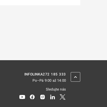
272 185 333
INFOLINKA
ZPĚT NAHORU
Po–Pá 9:00 až 14:00
Sledujte nás
Odkaz se otevře na nové kartě
Odkaz se otevře na nové kartě
Odkaz se otevře na nové kartě
Odkaz se otevře na nové kar
Odkaz se otevře na nov