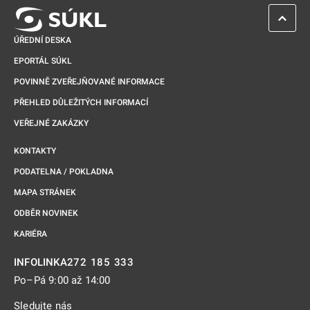
ZPĚT 
ÚŘEDNÍ DESKA
EPORTÁL SÚKL
POVINNĚ ZVEŘEJŇOVANÉ INFORMACE
PŘEHLED DŮLEŽITÝCH INFORMACÍ
VEŘEJNÉ ZAKÁZKY
KONTAKTY
PODATELNA / POKLADNA
MAPA STRÁNEK
ODBĚR NOVINEK
KARIÉRA
272 185 333
INFOLINKA
Po–Pá 9:00 až 14:00
Sledujte nás