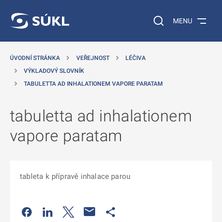
 NA HLAVNÍ OBSAH
Vyhledávání na web
MENU
ÚVODNÍ STRÁNKA
VEŘEJNOST
LÉČIVA
VÝKLADOVÝ SLOVNÍK
TABULETTA AD INHALATIONEM VAPORE PARATAM
tabuletta ad inhalationem
vapore paratam
tableta k přípravě inhalace parou
Odkaz se otevře na nové kartě
Odkaz se otevře na nové kartě
Odkaz se otevře na nové kartě
Odkaz se otevře na nové kartě