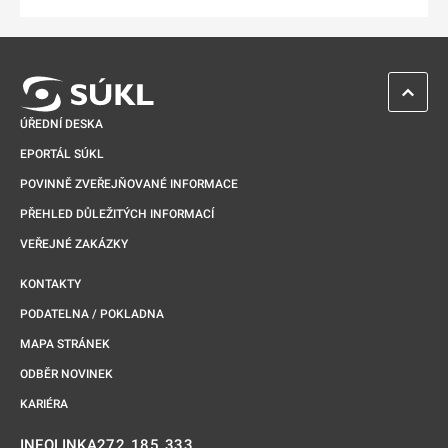
ZPĚT 
ÚŘEDNÍ DESKA
EPORTÁL SÚKL
POVINNĚ ZVEŘEJŇOVANÉ INFORMACE
PŘEHLED DŮLEŽITÝCH INFORMACÍ
VEŘEJNÉ ZAKÁZKY
KONTAKTY
PODATELNA / POKLADNA
MAPA STRÁNEK
ODBĚR NOVINEK
KARIÉRA
272 185 333
INFOLINKA