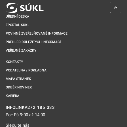
ZPĚT 
ÚŘEDNÍ DESKA
EPORTÁL SÚKL
POVINNĚ ZVEŘEJŇOVANÉ INFORMACE
PŘEHLED DŮLEŽITÝCH INFORMACÍ
VEŘEJNÉ ZAKÁZKY
KONTAKTY
PODATELNA / POKLADNA
MAPA STRÁNEK
ODBĚR NOVINEK
KARIÉRA
272 185 333
INFOLINKA
Po–Pá 9:00 až 14:00
Sledujte nás