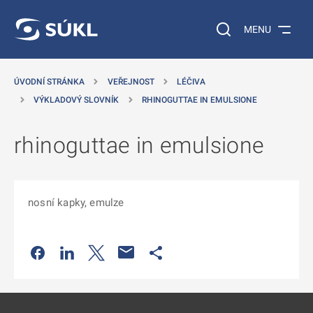
 NA HLAVNÍ OBSAH
Vyhledávání na web
MENU
ÚVODNÍ STRÁNKA
VEŘEJNOST
LÉČIVA
VÝKLADOVÝ SLOVNÍK
RHINOGUTTAE IN EMULSIONE
rhinoguttae in emulsione
nosní kapky, emulze
Odkaz se otevře na nové kartě
Odkaz se otevře na nové kartě
Odkaz se otevře na nové kartě
Odkaz se otevře na nové kartě