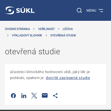
 NA HLAVNÍ OBSAH
Vyhledávání na web
MENU
ÚVODNÍ STRÁNKA
VEŘEJNOST
LÉČIVA
VÝKLADOVÝ SLOVNÍK
OTEVŘENÁ STUDIE
otevřená studie
účastníci klinického hodnocení vědí, jaký lék je
podáván, opakem je
dvojitě zaslepená studie
Odkaz se otevře na nové kartě
Odkaz se otevře na nové kartě
Odkaz se otevře na nové kartě
Odkaz se otevře na nové kartě