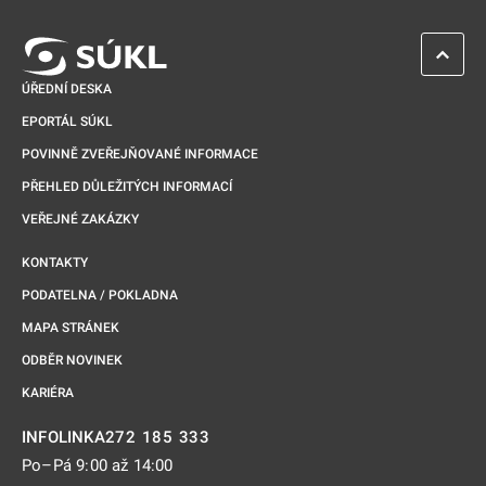
ZPĚT 
ÚŘEDNÍ DESKA
EPORTÁL SÚKL
POVINNĚ ZVEŘEJŇOVANÉ INFORMACE
PŘEHLED DŮLEŽITÝCH INFORMACÍ
VEŘEJNÉ ZAKÁZKY
KONTAKTY
PODATELNA / POKLADNA
MAPA STRÁNEK
ODBĚR NOVINEK
KARIÉRA
272 185 333
INFOLINKA
Po–Pá 9:00 až 14:00