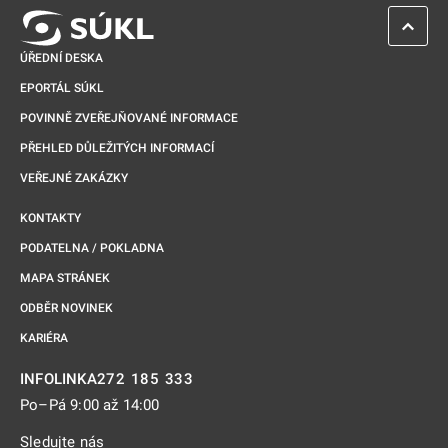
ZPĚT 
ÚŘEDNÍ DESKA
EPORTÁL SÚKL
POVINNĚ ZVEŘEJŇOVANÉ INFORMACE
PŘEHLED DŮLEŽITÝCH INFORMACÍ
VEŘEJNÉ ZAKÁZKY
KONTAKTY
PODATELNA / POKLADNA
MAPA STRÁNEK
ODBĚR NOVINEK
KARIÉRA
272 185 333
INFOLINKA
Po–Pá 9:00 až 14:00
Sledujte nás