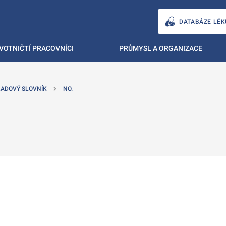
DATABÁZE LÉK
VOTNIČTÍ PRACOVNÍCI
PRŮMYSL A ORGANIZACE
ADOVÝ SLOVNÍK
NO.
ě
é kartě
ře na nové kartě