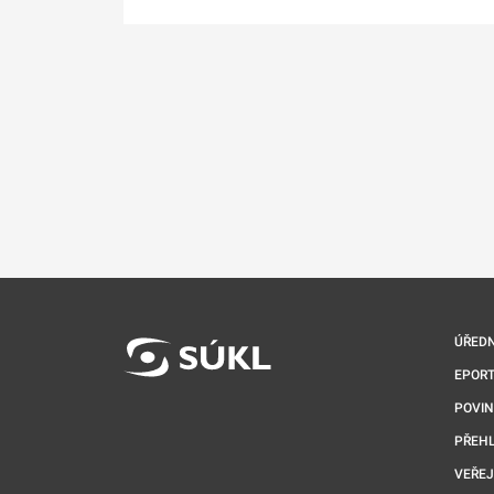
ÚŘEDN
EPORT
POVI
PŘEHL
VEŘEJ