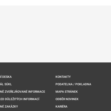
Í DESKA
KONTAKTY
ÁL SÚKL
PODATELNA / POKLADNA
NNĚ ZVEŘEJŇOVANÉ INFORMACE
MAPA STRÁNEK
ED DŮLEŽITÝCH INFORMACÍ
ODBĚR NOVINEK
NÉ ZAKÁZKY
KARIÉRA