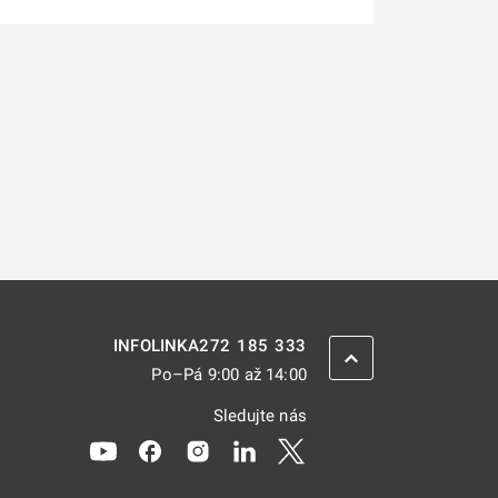
272 185 333
INFOLINKA
ZPĚT NAHORU
Po–Pá 9:00 až 14:00
Sledujte nás
Odkaz se otevře na nové kartě
Odkaz se otevře na nové kartě
Odkaz se otevře na nové kartě
Odkaz se otevře na nové kar
Odkaz se otevře na nov